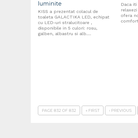
luminite
Daca iti
relaxezi
KISS a prezentat colacul de
ofera n
toaleta GALACTIKA LED, echipat
comforta
cu LED-uri stralucitoare ,
disponibile in 5 culori: rosu,
galben, albastru si alb....
PAGE 832 OF 832
« FIRST
‹ PREVIOUS