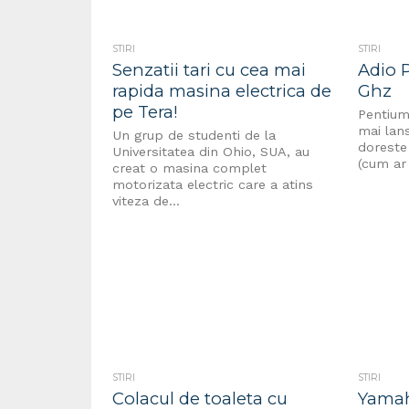
STIRI
STIRI
Senzatii tari cu cea mai
Adio 
rapida masina electrica de
Ghz
pe Tera!
Pentium
mai lans
Un grup de studenti de la
doreste 
Universitatea din Ohio, SUA, au
(cum ar 
creat o masina complet
motorizata electric care a atins
viteza de...
STIRI
STIRI
Colacul de toaleta cu
Yama