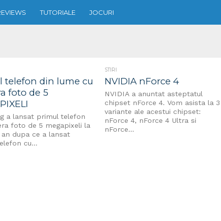
REVIEWS
TUTORIALE
JOCURI
STIRI
l telefon din lume cu
NVIDIA nForce 4
a foto de 5
NVIDIA a anuntat asteptatul
PIXELI
chipset nForce 4. Vom asista la 3
variante ale acestui chipset:
 a lansat primul telefon
nForce 4, nForce 4 Ultra si
ra foto de 5 megapixeli la
nForce...
 an dupa ce a lansat
elefon cu...