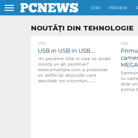
STIRI
PREVIEW
NOUTĂȚI DIN TEHNOLOGIE
STIRI
STIRI
USB in USB in USB….
Primu
camer
Un pendrive USB in care se poate
MEGA
monta un alt pendrive?
www.xmultiple.com a prezentat
Samsung
un astfel de dispozitiv care
cu came
deschide noi orizonturi…....
doar un
primul t