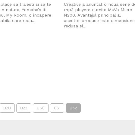
 place sa traiesti si sa te
Creative a anuntat o noua serie d
 in natura, Yamaha’s iti
mp3 playere numita MuVo Micro
oul My Room, o incapere
N200. Avantajul principal al
bila care reda...
acestor produse este dimensiune
redusa si...
828
829
830
831
832