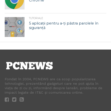
Chrome
TUTORIALE
5 aplicații pentru a-ți păstra parolele în
siguranță
Fondat în 2004, PCNEWS are ca scop popularizarea
tehnologiei, prezentând gadgeturi care ne pot ajuta în
viața de zi cu zi, informând despre lansări, probleme de
impact legate de IT&C și comunicarea online.