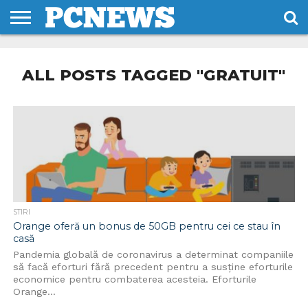
HOME
STIRI
REVIEWS
DESPRE
CONTACT
TERMENI
CODURI/LICENTE
NOI
SI
ALL POSTS TAGGED "GRATUIT"
CONDITII
STIRI
Orange oferă un bonus de 50GB pentru cei ce stau în
casă
Pandemia globală de coronavirus a determinat companiile
să facă eforturi fără precedent pentru a susține eforturile
economice pentru combaterea acesteia. Eforturile
Orange...