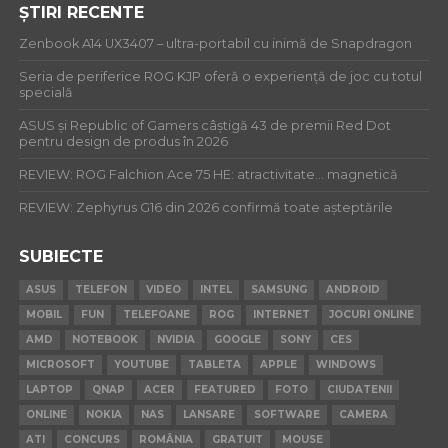
ȘTIRI RECENTE
Zenbook A14 UX3407 – ultra-portabil cu inimă de Snapdragon
Seria de periferice ROG KJP oferă o experiență de joc cu totul
specială
ASUS și Republic of Gamers câștigă 43 de premii Red Dot
pentru design de produs în 2026
REVIEW: ROG Falchion Ace 75 HE: atractivitate… magnetică
REVIEW: Zephyrus G16 din 2026 confirmă toate așteptările
SUBIECTE
ASUS
TELEFON
VIDEO
INTEL
SAMSUNG
ANDROID
MOBIL
FUN
TELEFOANE
ROG
INTERNET
JOCURI ONLINE
AMD
NOTEBOOK
NVIDIA
GOOGLE
SONY
CES
MICROSOFT
YOUTUBE
TABLETA
APPLE
WINDOWS
LAPTOP
QNAP
ACER
FEATURED
FOTO
CIUDATENII
ONLINE
NOKIA
NAS
LANSARE
SOFTWARE
CAMERA
ATI
CONCURS
ROMÂNIA
GRATUIT
MOUSE