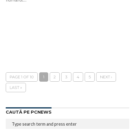
numărul...
PAGE 1 OF 10
1
2
3
4
5
NEXT ›
LAST »
CAUTĂ PE PCNEWS