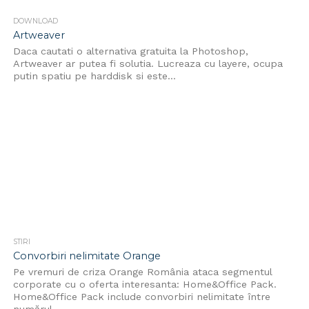
DOWNLOAD
Artweaver
Daca cautati o alternativa gratuita la Photoshop,
Artweaver ar putea fi solutia. Lucreaza cu layere, ocupa
putin spatiu pe harddisk si este...
STIRI
Convorbiri nelimitate Orange
Pe vremuri de criza Orange România ataca segmentul
corporate cu o oferta interesanta: Home&Office Pack.
Home&Office Pack include convorbiri nelimitate între