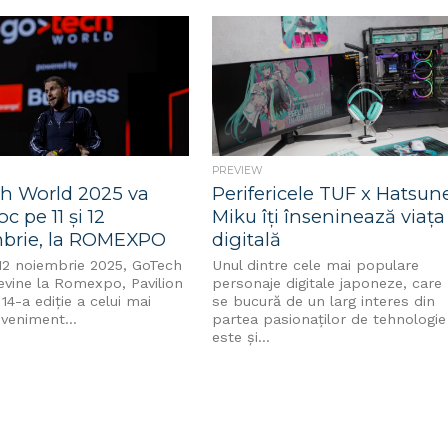
ază cea de-a treia ediție...
Xiaomi 15T și Xiaomi...
PREVIEW
h World 2025 va
Perifericele TUF x Hatsun
oc pe 11 și 12
Miku îți înseninează viața
brie, la ROMEXPO
digitală
 12 noiembrie 2025, GoTech
Unul dintre cele mai populare
evine la Romexpo, Pavilion
personaje digitale japoneze, care
 14-a ediție a celui mai
se bucură de un larg interes din
veniment...
partea pasionaților de tehnologie
este și...