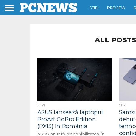
STIRI
PREVIEW
ALL POSTS
STIRI
STIRI
ASUS lansează laptopul
Samsu
ProArt GoPro Edition
debute
(PX13) în România
tehno
confid
ASUS anunță disponibilitatea în