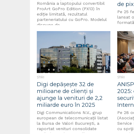
de pix
România a laptopului convertibil
ProArt GoPro Edition (PX13) în
Pe 25 f
ediție limitată, rezultatul
lansat o
parteneriatului cu GoPro. Modelul
formată
dispune de...
Galaxy S
STIRI
STIRI
Digi depășește 32 de
ANISP
milioane de clienți și
2025:
ajunge la venituri de 2,2
securi
miliarde euro în 2025
Intern
Digi Communications N.V., grup
Pe 28 o
european de telecomunicații listat
(Asociaț
la Bursa de Valori București, a
Service 
raportat venituri consolidate
cu sprij