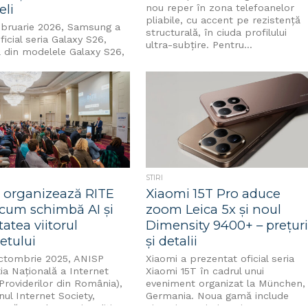
eli
nou reper în zona telefoanelor
pliabile, cu accent pe rezistență
ebruarie 2026, Samsung a
structurală, în ciuda profilului
ficial seria Galaxy S26,
ultra-subțire. Pentru...
 din modelele Galaxy S26,
26+ și Galaxy S26 Ultra....
STIRI
 organizează RITE
Xiaomi 15T Pro aduce
 cum schimbă AI și
zoom Leica 5x și noul
tatea viitorul
Dimensity 9400+ – prețur
etului
și detalii
ctombrie 2025, ANISP
Xiaomi a prezentat oficial seria
ia Națională a Internet
Xiaomi 15T în cadrul unui
Providerilor din România),
eveniment organizat la München,
inul Internet Society,
Germania. Noua gamă include