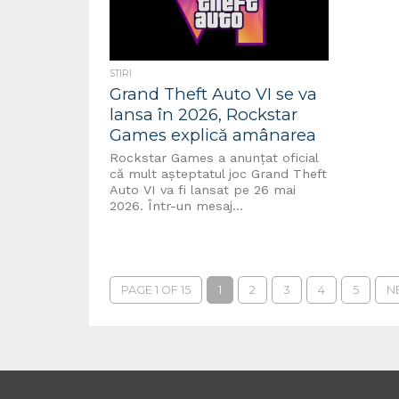
STIRI
Grand Theft Auto VI se va
lansa în 2026, Rockstar
Games explică amânarea
Rockstar Games a anunțat oficial
că mult așteptatul joc Grand Theft
Auto VI va fi lansat pe 26 mai
2026. Într-un mesaj...
PAGE 1 OF 15
1
2
3
4
5
NE