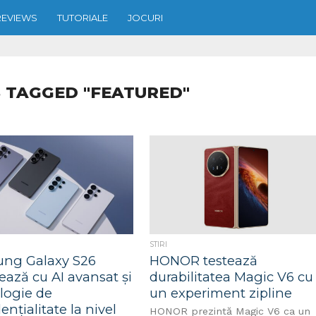
REVIEWS
TUTORIALE
JOCURI
 TAGGED "FEATURED"
STIRI
ng Galaxy S26
HONOR testează
ază cu AI avansat și
durabilitatea Magic V6 cu
logie de
un experiment zipline
ențialitate la nivel
HONOR prezintă Magic V6 ca un