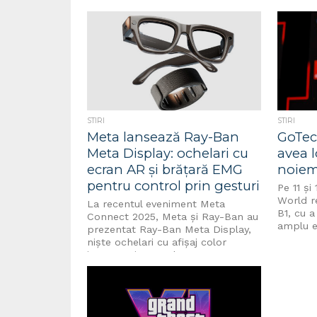
preliminare de 579 milioane euro...
organize
STIRI
STIRI
Meta lansează Ray-Ban
GoTec
Meta Display: ochelari cu
avea l
ecran AR și brățară EMG
noiem
pentru control prin gesturi
Pe 11 și
World r
La recentul eveniment Meta
B1, cu a
Connect 2025, Meta și Ray-Ban au
amplu e
prezentat Ray-Ban Meta Display,
niște ochelari cu afișaj color
integrat și control...