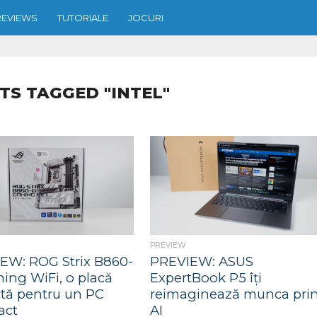
REVIEWS
TUTORIALE
JOCURI
TS TAGGED "INTEL"
PREVIEW
EW: ROG Strix B860-
PREVIEW: ASUS
ing WiFi, o placă
ExpertBook P5 îți
ctă pentru un PC
reimaginează munca pri
act
AI