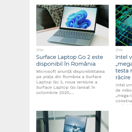
STIRI
STIRI
Surface Laptop Go 2 este
Intel 
disponibil în România
„mega
testa 
Microsoft anunță disponibilitatea
răcire
pe piața din România a Surface
Laptop Go 2, noua versiune a
Intel u
Surface Laptop Go lansat în
de milio
octombrie 2020,...
„mega-l
construi
cu lichi