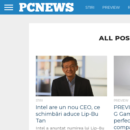
STIRI
PREVIEW
ALL POS
STIRI
PREVIEW
Intel are un nou CEO, ce
PREVI
schimbări aduce Lip-Bu
G Gam
Tan
perfe
comp
Intel a anunțat numirea lui Lip-Bu