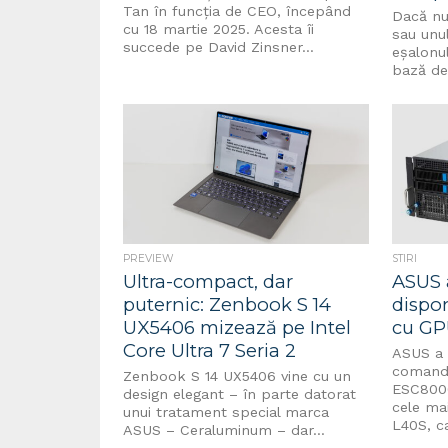
Tan în funcția de CEO, începând
Dacă nu
cu 18 martie 2025. Acesta îi
sau unul
succede pe David Zinsner...
eșalonul
bază de 
PREVIEW
STIRI
Ultra-compact, dar
ASUS 
puternic: Zenbook S 14
dispon
UX5406 mizează pe Intel
cu GP
Core Ultra 7 Seria 2
ASUS a a
comandă
Zenbook S 14 UX5406 vine cu un
ESC8000
design elegant – în parte datorat
cele ma
unui tratament special marca
L40S, ca
ASUS – Ceraluminum – dar...