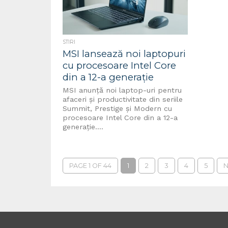
STIRI
MSI lansează noi laptopuri
cu procesoare Intel Core
din a 12-a generație
MSI anunță noi laptop-uri pentru
afaceri și productivitate din seriile
Summit, Prestige și Modern cu
procesoare Intel Core din a 12-a
generație....
PAGE 1 OF 44
1
2
3
4
5
N