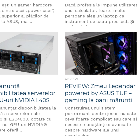
 ești un gamer hardcore
Dacă profesia le impune utilizare
 dintre acei „power user”,
unui calculator, foarte multe
 superior al plăcilor de
persoane aleg un laptop ca
la ASUS, mai...
instrument de lucru predilect. Și
pe bună dreptate,...
REVIEW
anunță
REVIEW: Zmeu Legendar
ibilitatea serverelor
powered by ASUS TUF –
U-uri NVIDIA L40S
gaming la bani mărunți
nunțat disponibilitatea la
Construirea unui sistem
 a serverelor sale
performant pentru jocuri nu este
 și ESC4000, dotate cu
ceva foarte complicat sau care s
i noi GPU-uri NVIDIA®
necesite cunoștințele avansate
re oferă...
despre hardware ale unui
overclocker...