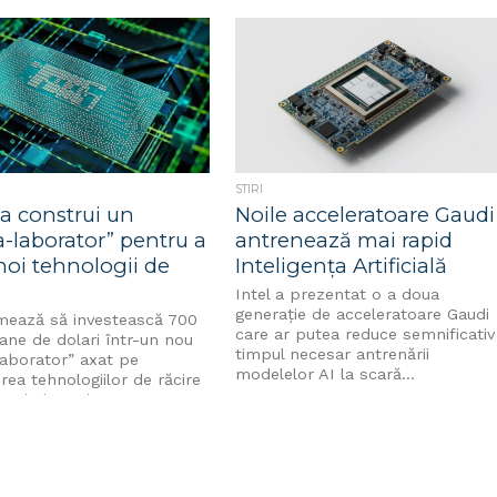
STIRI
va construi un
Noile acceleratoare Gaudi
-laborator” pentru a
antrenează mai rapid
noi tehnologii de
Inteligența Artificială
Intel a prezentat o a doua
generație de acceleratoare Gaudi
rmează să investească 700
care ar putea reduce semnificativ
ane de dolari într-un nou
timpul necesar antrenării
aborator” axat pe
modelelor AI la scară...
rea tehnologiilor de răcire
d prin imersiune....