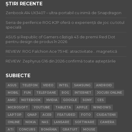
ȘTIRI RECENTE
Zenbook A14 UX3407 – ultra-portabil cu inimă de Snapdragon
Seria de periferice ROG KJP oferă o experiență de joc cu totul
specială
ASUS și Republic of Gamers câștigă 43 de premii Red Dot
pentru design de produs în 2026
REVIEW: ROG Falchion Ace 75 HE: atractivitate… magnetică
REVIEW: Zephyrus G16 din 2026 confirmă toate așteptările
SUBIECTE
ASUS
TELEFON
VIDEO
INTEL
SAMSUNG
ANDROID
MOBIL
FUN
TELEFOANE
ROG
INTERNET
JOCURI ONLINE
AMD
NOTEBOOK
NVIDIA
GOOGLE
SONY
CES
MICROSOFT
YOUTUBE
TABLETA
APPLE
WINDOWS
LAPTOP
QNAP
ACER
FEATURED
FOTO
CIUDATENII
ONLINE
NOKIA
NAS
LANSARE
SOFTWARE
CAMERA
ATI
CONCURS
ROMÂNIA
GRATUIT
MOUSE