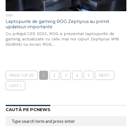
STIRI
Laptopurile de gaming ROG Zephyrus au primit
updateuri importante
Cu prilejul CES 2023, ROG a prezentat laptopurile de
gaming actualizate cu cele mai noi cipuri Zephyrus M16
(GU604) cu ecran ROG...
PAGE 1 OF 20
1
2
3
4
5
NEXT ›
LAST »
CAUTĂ PE PCNEWS