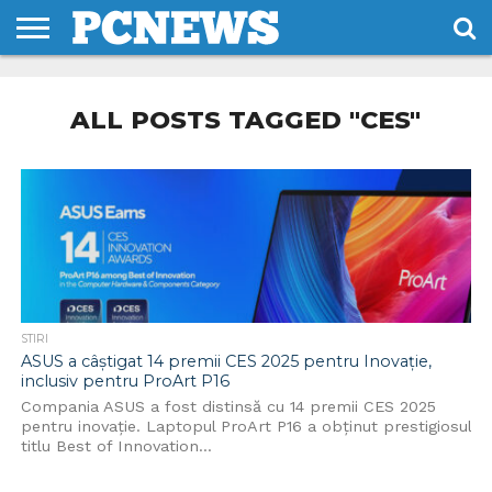
HOME
STIRI
REVIEWS
DESPRE
CONTACT
TERMENI
CODURI/LICENTE
NOI
SI
ALL POSTS TAGGED "CES"
CONDITII
STIRI
ASUS a câștigat 14 premii CES 2025 pentru Inovație,
inclusiv pentru ProArt P16
Compania ASUS a fost distinsă cu 14 premii CES 2025
pentru inovație. Laptopul ProArt P16 a obținut prestigiosul
titlu Best of Innovation...