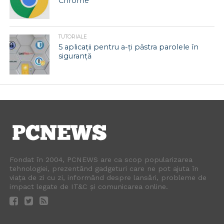
Chrome
TUTORIALE
5 aplicații pentru a-ți păstra parolele în
siguranță
Fondat în 2004, PCNEWS are ca scop popularizarea
tehnologiei, prezentând gadgeturi care ne pot ajuta în
viața de zi cu zi, informând despre lansări, probleme de
impact legate de IT&C și comunicarea online.