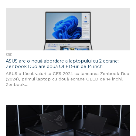
STIRI
ASUS are o nouă abordare a laptopului cu 2 ecrane:
Zenbook Duo are două OLED-uri de 14 inchi
ASUS a făcut valuri la CES 2024 cu lansarea Zenbook Duo
(2024), primul laptop cu două ecrane OLED de 14 inchi.
Zenbook...