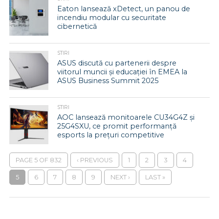
Eaton lansează xDetect, un panou de
incendiu modular cu securitate
cibernetică
STIRI
ASUS discută cu partenerii despre
viitorul muncii și educației în EMEA la
ASUS Business Summit 2025
STIRI
AOC lansează monitoarele CU34G4Z și
25G4SXU, ce promit performanță
esports la prețuri competitive
PAGE 5 OF 832
‹ PREVIOUS
1
2
3
4
5
6
7
8
9
NEXT ›
LAST »