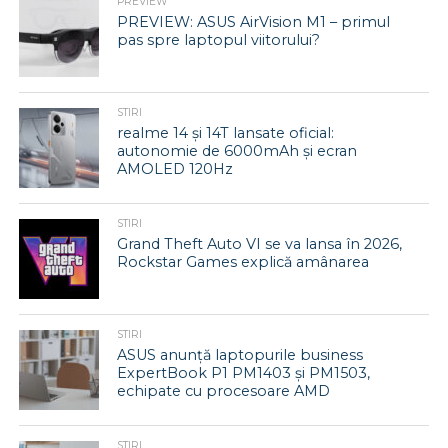
PREVIEW
PREVIEW: ASUS AirVision M1 – primul
pas spre laptopul viitorului?
STIRI
realme 14 și 14T lansate oficial:
autonomie de 6000mAh și ecran
AMOLED 120Hz
STIRI
Grand Theft Auto VI se va lansa în 2026,
Rockstar Games explică amânarea
STIRI
ASUS anunță laptopurile business
ExpertBook P1 PM1403 și PM1503,
echipate cu procesoare AMD
STIRI