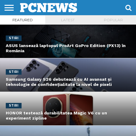
FEATURED
LATEST
POPULAR
HOME
STIRI
REVIEWS
DESPRE
CONTACT
TERMENI
CODURI/LICENTE
NOI
SI
CONDITII
STIRI
ASUS lansează laptopul ProArt GoPro Edition (PX13) în
România
STIRI
Samsung Galaxy S26 debutează cu AI avansat și
tehnologie de confidențialitate la nivel de pixeli
STIRI
HONOR testează durabilitatea Magic V6 cu un
experiment zipline