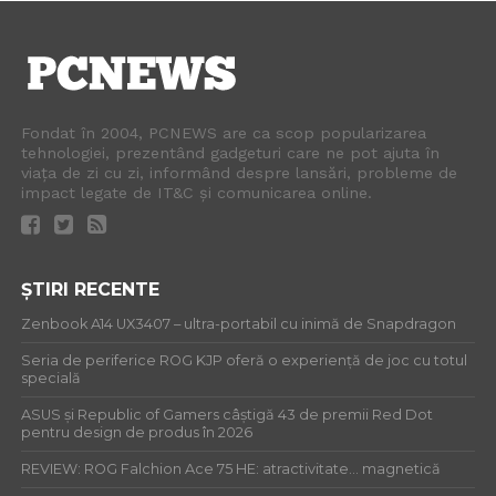
Fondat în 2004, PCNEWS are ca scop popularizarea
tehnologiei, prezentând gadgeturi care ne pot ajuta în
viața de zi cu zi, informând despre lansări, probleme de
impact legate de IT&C și comunicarea online.
ȘTIRI RECENTE
Zenbook A14 UX3407 – ultra-portabil cu inimă de Snapdragon
Seria de periferice ROG KJP oferă o experiență de joc cu totul
specială
ASUS și Republic of Gamers câștigă 43 de premii Red Dot
pentru design de produs în 2026
REVIEW: ROG Falchion Ace 75 HE: atractivitate… magnetică