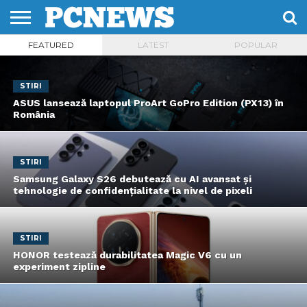
FEATURED
LATEST
POPULAR
HOME
STIRI
REVIEWS
DESPRE
CONTACT
TERMENI
CODURI/LICENTE
NOI
SI
CONDITII
STIRI
ASUS lansează laptopul ProArt GoPro Edition (PX13) în
România
STIRI
Samsung Galaxy S26 debutează cu AI avansat și
tehnologie de confidențialitate la nivel de pixeli
STIRI
HONOR testează durabilitatea Magic V6 cu un
experiment zipline