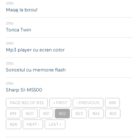
STIRI
Masaj la birou!
STIRI
Torica Twin
STIRI
Mp3 player cu ecran color
STIRI
Soricelul cu memorie flash
STIRI
Sharp SI-M5500
PAGE 822 OF 832
« FIRST
‹ PREVIOUS
818
819
820
821
822
823
824
825
826
NEXT ›
LAST »