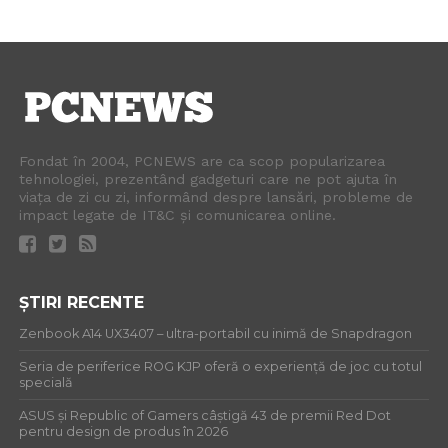
Fondat în 2004, PCNEWS are ca scop popularizarea
tehnologiei, prezentând gadgeturi care ne pot ajuta în
viața de zi cu zi, informând despre lansări, probleme de
impact legate de IT&C și comunicarea online.
ȘTIRI RECENTE
Zenbook A14 UX3407 – ultra-portabil cu inimă de Snapdragon
Seria de periferice ROG KJP oferă o experiență de joc cu totul
specială
ASUS și Republic of Gamers câștigă 43 de premii Red Dot
pentru design de produs în 2026