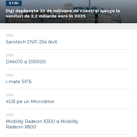
STIRI
Digi depășește 32 de milioane de clienți și ajunge la
venituri de 2,2 miliarde euro în 2025
STIRI
Sarotech DVP-254 AivX
STIRI
DK4010 si DR5100
STIRI
i-mate SP3i
STIRI
4GB pe un Microdrive
STIRI
Mobility Radeon X300 si Mobility
Radeon X800