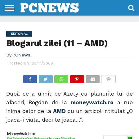
HOME
STIRI
REVIEWS
DESPRE
CONTACT
TERMENI
CODURI/LICENTE
NOI
SI
EDITORIAL
CONDITII
Blogarul zilei (11 – AMD)
By
PCNews
Posted on
20/11/2009
COMMENTS
După ce a uimit pe Azety cu planurile lui de
afaceri, Bogdan de la
moneywatch.ro
a rup
inima celor de la
AMD
cu un articol intitulat „O
joaca-i viata, deci te joaca…”.