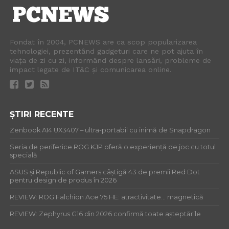
Fondat în 2004, PCNEWS are ca scop popularizarea
tehnologiei, prezentând gadgeturi care ne pot ajuta în
viața de zi cu zi, informând despre lansări, probleme de
impact legate de IT&C și comunicarea online.
ȘTIRI RECENTE
Zenbook A14 UX3407 – ultra-portabil cu inimă de Snapdragon
Seria de periferice ROG KJP oferă o experiență de joc cu totul
specială
ASUS și Republic of Gamers câștigă 43 de premii Red Dot
pentru design de produs în 2026
REVIEW: ROG Falchion Ace 75 HE: atractivitate… magnetică
REVIEW: Zephyrus G16 din 2026 confirmă toate așteptările