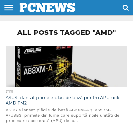
HOME
STIRI
REVIEWS
DESPRE
CONTACT
TERMENI
CODURI/LICENTE
NOI
SI
ALL POSTS TAGGED "AMD"
CONDITII
STIRI
ASUS a lansat primele placi de bază pentru APU-urile
AMD FM2+
ASUS a lansat plăcile de bază A88XM-A și A55BM-
A/USB3, primele din lume care suportă noile unități de
procesare accelerată (APU) de la...