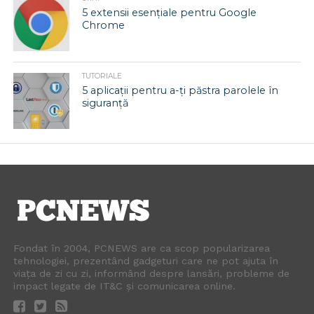
5 extensii esențiale pentru Google
Chrome
TUTORIALE
5 aplicații pentru a-ți păstra parolele în
siguranță
Fondat în 2004, PCNEWS are ca scop popularizarea
tehnologiei, prezentând gadgeturi care ne pot ajuta în
viața de zi cu zi, informând despre lansări, probleme de
impact legate de IT&C și comunicarea online.