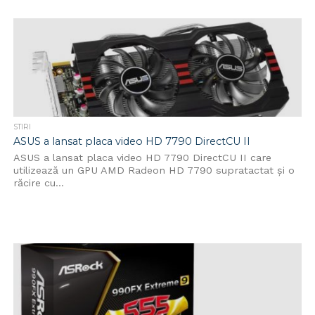
STIRI
ASUS a lansat placa video HD 7790 DirectCU II
ASUS a lansat placa video HD 7790 DirectCU II care
utilizează un GPU AMD Radeon HD 7790 supratactat și o
răcire cu...