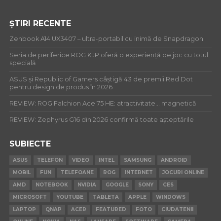
ȘTIRI RECENTE
Zenbook A14 UX3407 – ultra-portabil cu inimă de Snapdragon
Seria de periferice ROG KJP oferă o experiență de joc cu totul
specială
ASUS și Republic of Gamers câștigă 43 de premii Red Dot
pentru design de produs în 2026
REVIEW: ROG Falchion Ace 75 HE: atractivitate… magnetică
REVIEW: Zephyrus G16 din 2026 confirmă toate așteptările
SUBIECTE
ASUS
TELEFON
VIDEO
INTEL
SAMSUNG
ANDROID
MOBIL
FUN
TELEFOANE
ROG
INTERNET
JOCURI ONLINE
AMD
NOTEBOOK
NVIDIA
GOOGLE
SONY
CES
MICROSOFT
YOUTUBE
TABLETA
APPLE
WINDOWS
LAPTOP
QNAP
ACER
FEATURED
FOTO
CIUDATENII