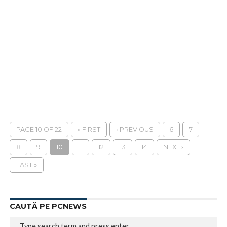
PAGE 10 OF 22
« FIRST
‹ PREVIOUS
6
7
8
9
10
11
12
13
14
NEXT ›
LAST »
CAUTĂ PE PCNEWS