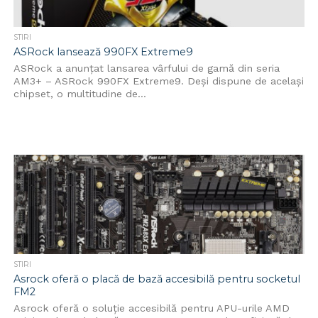
STIRI
ASRock lansează 990FX Extreme9
ASRock a anunţat lansarea vârfului de gamă din seria
AM3+ – ASRock 990FX Extreme9. Deși dispune de același
chipset, o multitudine de...
STIRI
Asrock oferă o placă de bază accesibilă pentru socketul
FM2
Asrock oferă o soluție accesibilă pentru APU-urile AMD