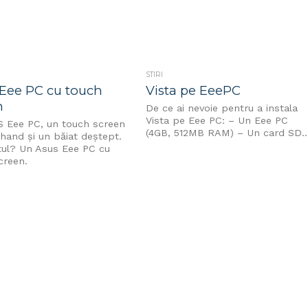
STIRI
Eee PC cu touch
Vista pe EeePC
n
De ce ai nevoie pentru a instala
Vista pe Eee PC: – Un Eee PC
 Eee PC, un touch screen
(4GB, 512MB RAM) – Un card SD..
hand şi un băiat deştept.
tul? Un Asus Eee PC cu
creen.