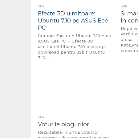
STIRI
STIRI
Efecte 3D uimitoare:
Si ma
Ubuntu 7.10 pe ASUS Eee
in co
PC
După vo
vorbit 
Compiz Fusion + Ubuntu 7.10 + un
un caz c
ASUS Eee PC = Efecte 3D
Katalyna
uimitoare! Ubuntu 7.10 desktop
concurs.
download pentru 32bit Ubuntu
7.10...
STIRI
Voturile blogurilor
Rezultatele in urma voturilor
exprimate de concurenti in acest