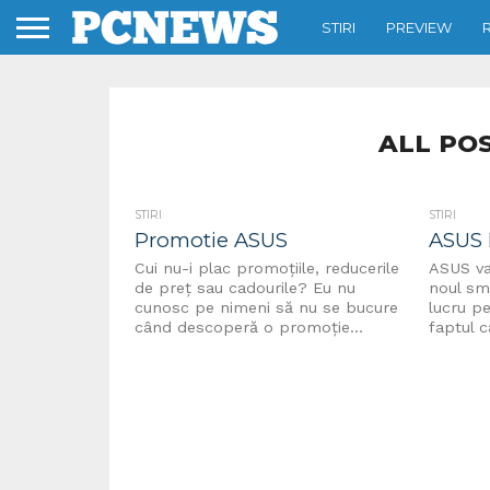
STIRI
PREVIEW
ALL PO
STIRI
STIRI
Promotie ASUS
ASUS
Cui nu-i plac promoţiile, reducerile
ASUS va
de preţ sau cadourile? Eu nu
noul sm
cunosc pe nimeni să nu se bucure
lucru p
când descoperă o promoţie...
faptul c