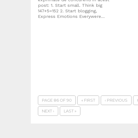
post: 1. Start small. Think big
147+5=152 2. Start blogging,
Express Emotions Everywere...
PAGE 86 OF 90
« FIRST
‹ PREVIOUS
NEXT ›
LAST »