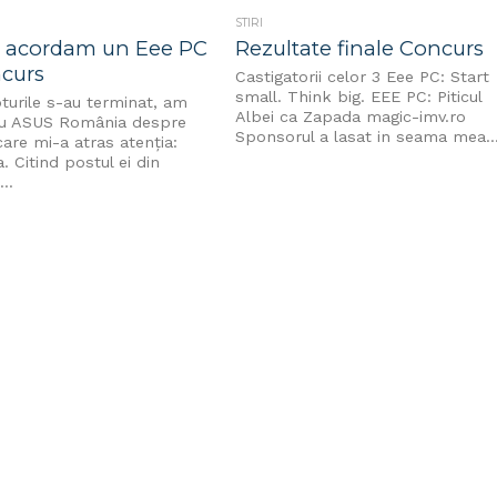
STIRI
i acordam un Eee PC
Rezultate finale Concurs
ncurs
Castigatorii celor 3 Eee PC: Start
small. Think big. EEE PC: Piticul
turile s-au terminat, am
Albei ca Zapada magic-imv.ro
cu ASUS România despre
Sponsorul a lasat in seama mea..
are mi-a atras atenţia:
. Citind postul ei din
..