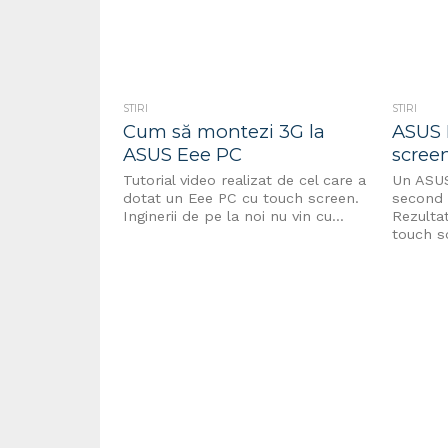
STIRI
STIRI
Cum să montezi 3G la
ASUS 
ASUS Eee PC
scree
Tutorial video realizat de cel care a
Un ASUS
dotat un Eee PC cu touch screen.
second 
Inginerii de pe la noi nu vin cu...
Rezulta
touch s