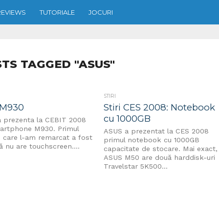
REVIEWS
TUTORIALE
JOCURI
STS TAGGED "ASUS"
STIRI
 M930
Stiri CES 2008: Notebook
cu 1000GB
 prezenta la CEBIT 2008
artphone M930. Primul
ASUS a prezentat la CES 2008
e care l-am remarcat a fost
primul notebook cu 1000GB
ă nu are touchscreen....
capacitate de stocare. Mai exact,
ASUS M50 are două harddisk-uri
Travelstar 5K500...