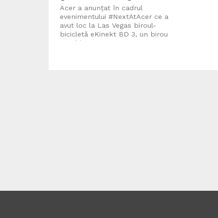
Acer a anunțat în cadrul
evenimentului #NextAtAcer ce a
avut loc la Las Vegas biroul-
bicicletă eKinekt BD 3, un birou
combinat cu...