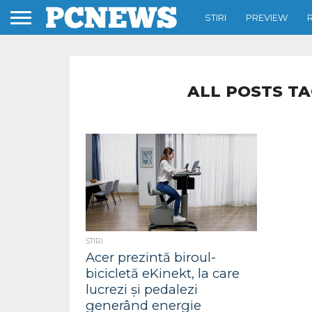
STIRI
PREVIEW
ALL POSTS TA
STIRI
Acer prezintă biroul-
bicicletă eKinekt, la care
lucrezi și pedalezi
generând energie