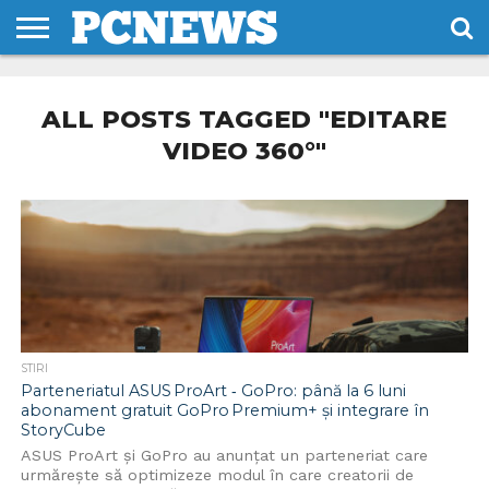
HOME
STIRI
REVIEWS
DESPRE
CONTACT
TERMENI
CODURI/LICENTE
NOI
SI
ALL POSTS TAGGED "EDITARE
CONDITII
VIDEO 360°"
STIRI
Parteneriatul ASUS ProArt ‑ GoPro: până la 6 luni
abonament gratuit GoPro Premium+ și integrare în
StoryCube
ASUS ProArt și GoPro au anunțat un parteneriat care
urmărește să optimizeze modul în care creatorii de