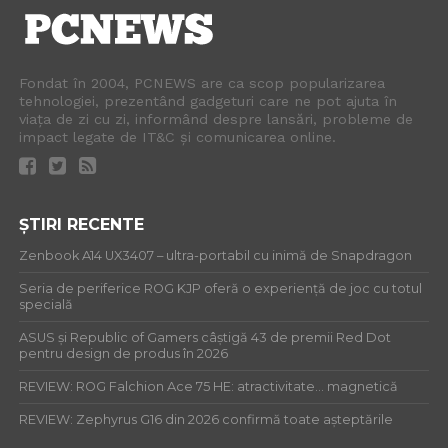
Fondat în 2004, PCNEWS are ca scop popularizarea
tehnologiei, prezentând gadgeturi care ne pot ajuta în
viața de zi cu zi, informând despre lansări, probleme de
impact legate de IT&C și comunicarea online.
ȘTIRI RECENTE
Zenbook A14 UX3407 – ultra-portabil cu inimă de Snapdragon
Seria de periferice ROG KJP oferă o experiență de joc cu totul
specială
ASUS și Republic of Gamers câștigă 43 de premii Red Dot
pentru design de produs în 2026
REVIEW: ROG Falchion Ace 75 HE: atractivitate… magnetică
REVIEW: Zephyrus G16 din 2026 confirmă toate așteptările