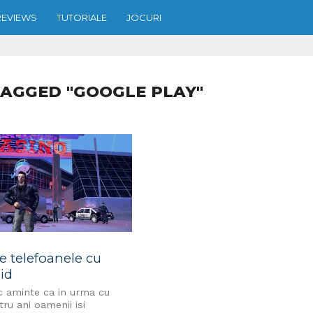
REVIEWS
TUTORIALE
JOCURI
TAGGED "GOOGLE PLAY"
e telefoanele cu
id
c aminte ca in urma cu
ru ani oamenii isi