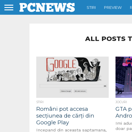
STIRI
PREVIEW
ALL POSTS 
STIRI
JOCURI
Români pot accesa
GTA p
secțiunea de cărți din
Andro
Google Play
Imi adu
doar pat
Incepand din aceasta saptamana,