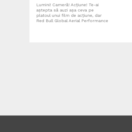
Lumini! Cameră! Acțiune! Te-ai
aștepta să auzi așa ceva pe
platoul unui film de acțiune, dar
Red Bull Global Aerial Performance
Camp...