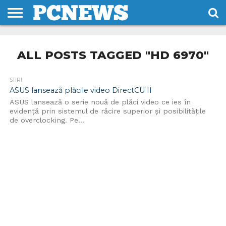
HOME
STIRI
REVIEWS
DESPRE
CONTACT
TERMENI
CODURI/LICENTE
NOI
SI
ALL POSTS TAGGED "HD 6970"
CONDITII
STIRI
ASUS lansează plăcile video DirectCU II
ASUS lansează o serie nouă de plăci video ce ies în
evidență prin sistemul de răcire superior și posibilitățile
de overclocking. Pe...