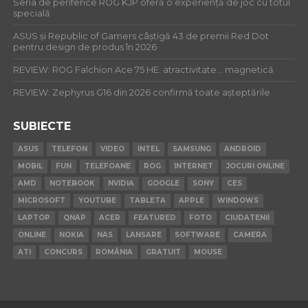
Seria de periferice ROG KJP oferă o experiență de joc cu totul
specială
ASUS și Republic of Gamers câștigă 43 de premii Red Dot
pentru design de produs în 2026
REVIEW: ROG Falchion Ace 75 HE: atractivitate… magnetică
REVIEW: Zephyrus G16 din 2026 confirmă toate așteptările
SUBIECTE
ASUS
TELEFON
VIDEO
INTEL
SAMSUNG
ANDROID
MOBIL
FUN
TELEFOANE
ROG
INTERNET
JOCURI ONLINE
AMD
NOTEBOOK
NVIDIA
GOOGLE
SONY
CES
MICROSOFT
YOUTUBE
TABLETA
APPLE
WINDOWS
LAPTOP
QNAP
ACER
FEATURED
FOTO
CIUDATENII
ONLINE
NOKIA
NAS
LANSARE
SOFTWARE
CAMERA
ATI
CONCURS
ROMÂNIA
GRATUIT
MOUSE