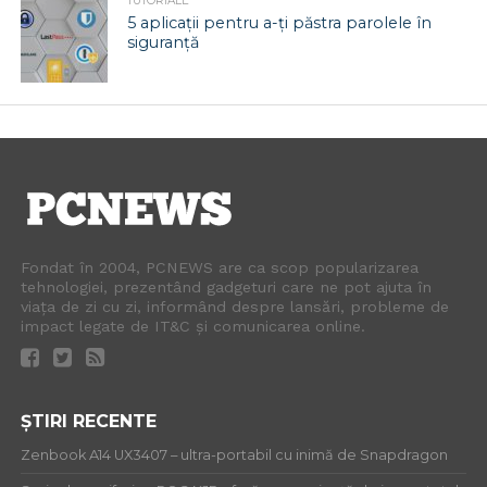
TUTORIALE
5 aplicații pentru a-ți păstra parolele în
siguranță
Fondat în 2004, PCNEWS are ca scop popularizarea
tehnologiei, prezentând gadgeturi care ne pot ajuta în
viața de zi cu zi, informând despre lansări, probleme de
impact legate de IT&C și comunicarea online.
ȘTIRI RECENTE
Zenbook A14 UX3407 – ultra-portabil cu inimă de Snapdragon