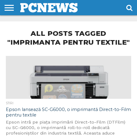
HOME
STIRI
REVIEWS
DESPRE
CONTACT
TERMENI
CODURI/LICENTE
NOI
SI
ALL POSTS TAGGED
CONDITII
"IMPRIMANTA PENTRU TEXTILE"
STIRI
Epson lansează SC-G6000, o imprimantă Direct-to-Film
pentru textile
Epson intră pe piața imprimării Direct-to-Film (DTFilm)
cu SC-G6000, o imprimantă roll-to-roll dedicată
profesioniștilor din industria textilă. Aceasta aduce