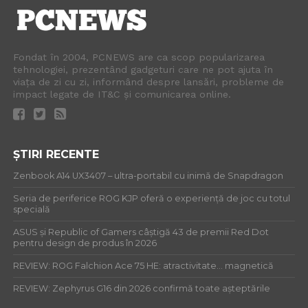
Fondat în 2004, PCNEWS are ca scop popularizarea
tehnologiei, prezentând gadgeturi care ne pot ajuta în
viața de zi cu zi, informând despre lansări, probleme de
impact legate de IT&C și comunicarea online.
ȘTIRI RECENTE
Zenbook A14 UX3407 – ultra-portabil cu inimă de Snapdragon
Seria de periferice ROG KJP oferă o experiență de joc cu totul
specială
ASUS și Republic of Gamers câștigă 43 de premii Red Dot
pentru design de produs în 2026
REVIEW: ROG Falchion Ace 75 HE: atractivitate… magnetică
REVIEW: Zephyrus G16 din 2026 confirmă toate așteptările