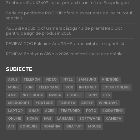
Zenbook A14 UX3407 – ultra-portabil cu inimă de Snapdragon
Seria de periferice ROG KJP oferă o experiență de joc cu totul
specială
ASUS și Republic of Gamers câștigă 43 de premii Red Dot
pentru design de produs în 2026
REVIEW: ROG Falchion Ace 75 HE: atractivitate… magnetică
REVIEW: Zephyrus G16 din 2026 confirmă toate așteptările
SUBIECTE
ASUS
TELEFON
VIDEO
INTEL
SAMSUNG
ANDROID
MOBIL
FUN
TELEFOANE
ROG
INTERNET
JOCURI ONLINE
AMD
NOTEBOOK
NVIDIA
GOOGLE
SONY
CES
MICROSOFT
YOUTUBE
TABLETA
APPLE
WINDOWS
LAPTOP
QNAP
ACER
FEATURED
FOTO
CIUDATENII
ONLINE
NOKIA
NAS
LANSARE
SOFTWARE
CAMERA
ATI
CONCURS
ROMÂNIA
GRATUIT
MOUSE