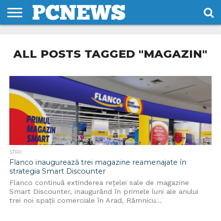
HOME
STIRI
REVIEWS
DESPRE
CONTACT
TERMENI
CODURI/LICENTE
NOI
SI
ALL POSTS TAGGED "MAGAZIN"
CONDITII
STIRI
Flanco inaugurează trei magazine reamenajate în
strategia Smart Discounter
Flanco continuă extinderea rețelei sale de magazine
Smart Discounter, inaugurând în primele luni ale anului
trei noi spații comerciale în Arad, Râmnicu...