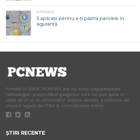
TUTORIALE
5 aplicații pentru a-ți păstra parolele în
siguranță
Fondat în 2004, PCNEWS are ca scop popularizarea
tehnologiei, prezentând gadgeturi care ne pot ajuta în
viața de zi cu zi, informând despre lansări, probleme de
impact legate de IT&C și comunicarea online.
ȘTIRI RECENTE