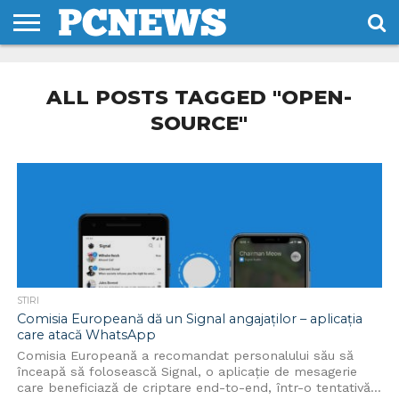
HOME
STIRI
REVIEWS
DESPRE
CONTACT
TERMENI
CODURI/LICENTE
NOI
SI
ALL POSTS TAGGED "OPEN-
CONDITII
SOURCE"
STIRI
Comisia Europeană dă un Signal angajaților – aplicația
care atacă WhatsApp
Comisia Europeană a recomandat personalului său să
înceapă să folosească Signal, o aplicație de mesagerie
care beneficiază de criptare end-to-end, într-o tentativă...