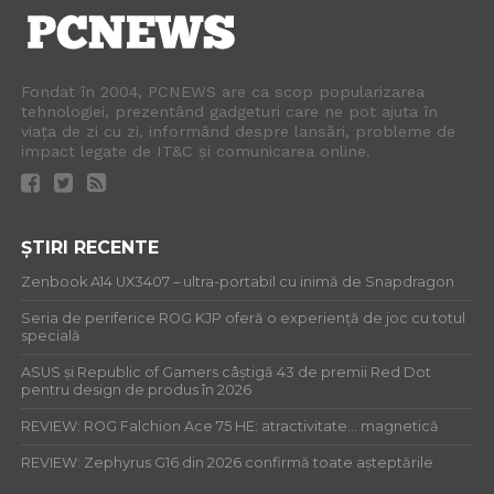
Fondat în 2004, PCNEWS are ca scop popularizarea
tehnologiei, prezentând gadgeturi care ne pot ajuta în
viața de zi cu zi, informând despre lansări, probleme de
impact legate de IT&C și comunicarea online.
ȘTIRI RECENTE
Zenbook A14 UX3407 – ultra-portabil cu inimă de Snapdragon
Seria de periferice ROG KJP oferă o experiență de joc cu totul
specială
ASUS și Republic of Gamers câștigă 43 de premii Red Dot
pentru design de produs în 2026
REVIEW: ROG Falchion Ace 75 HE: atractivitate… magnetică
REVIEW: Zephyrus G16 din 2026 confirmă toate așteptările