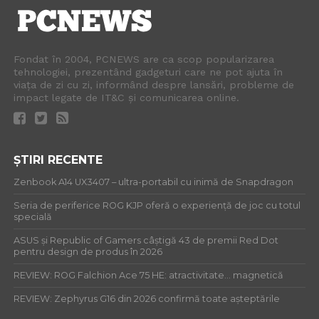
Fondat în 2004, PCNEWS are ca scop popularizarea
tehnologiei, prezentând gadgeturi care ne pot ajuta în
viața de zi cu zi, informând despre lansări, probleme de
impact legate de IT&C și comunicarea online.
ȘTIRI RECENTE
Zenbook A14 UX3407 – ultra-portabil cu inimă de Snapdragon
Seria de periferice ROG KJP oferă o experiență de joc cu totul
specială
ASUS și Republic of Gamers câștigă 43 de premii Red Dot
pentru design de produs în 2026
REVIEW: ROG Falchion Ace 75 HE: atractivitate… magnetică
REVIEW: Zephyrus G16 din 2026 confirmă toate așteptările