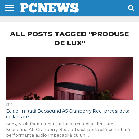
HOME
STIRI
REVIEWS
DESPRE
CONTACT
TERMENI
CODURI/LICENTE
NOI
SI
ALL POSTS TAGGED "PRODUSE
CONDITII
DE LUX"
STIRI
Ediție limitată Beosound A5 Cranberry Red: preț și detalii
de lansare
Bang & Olufsen a anunțat lansarea ediției limitate
Beosound A5 Cranberry Red, o boxă portabilă ce îmbină
performanța audio impecabilă cu un...