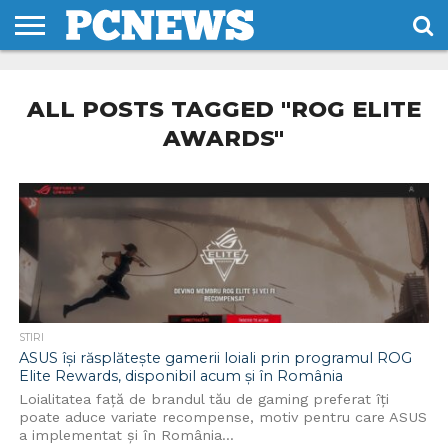
HOME
STIRI
REVIEWS
DESPRE
CONTACT
TERMENI
CODURI/LICENTE
NOI
SI
ALL POSTS TAGGED "ROG ELITE
CONDITII
AWARDS"
STIRI
ASUS își răsplătește gamerii loiali prin programul ROG
Elite Rewards, disponibil acum și în România
Loialitatea față de brandul tău de gaming preferat îți
poate aduce variate recompense, motiv pentru care ASUS
a implementat și în România...