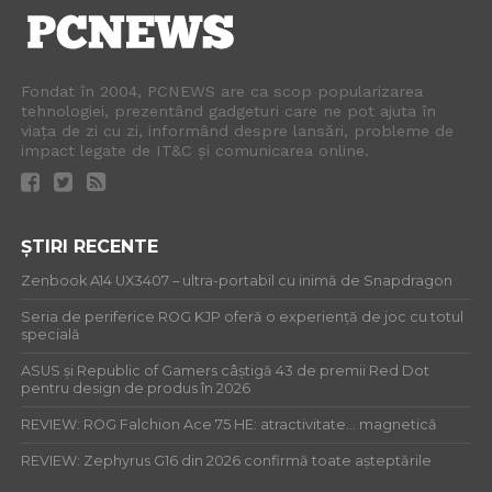
Fondat în 2004, PCNEWS are ca scop popularizarea
tehnologiei, prezentând gadgeturi care ne pot ajuta în
viața de zi cu zi, informând despre lansări, probleme de
impact legate de IT&C și comunicarea online.
ȘTIRI RECENTE
Zenbook A14 UX3407 – ultra-portabil cu inimă de Snapdragon
Seria de periferice ROG KJP oferă o experiență de joc cu totul
specială
ASUS și Republic of Gamers câștigă 43 de premii Red Dot
pentru design de produs în 2026
REVIEW: ROG Falchion Ace 75 HE: atractivitate… magnetică
REVIEW: Zephyrus G16 din 2026 confirmă toate așteptările