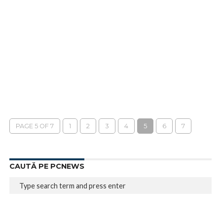
PAGE 5 OF 7
1
2
3
4
5
6
7
CAUTĂ PE PCNEWS