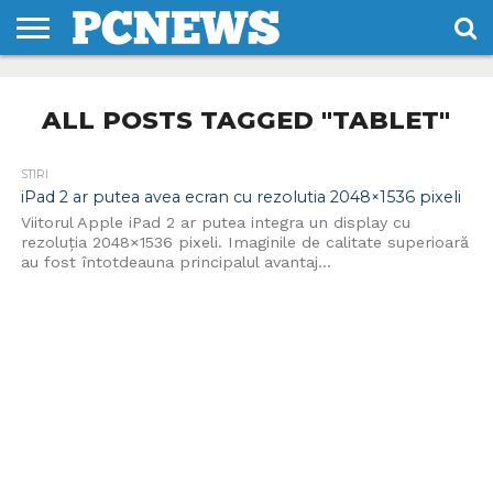
HOME
STIRI
REVIEWS
DESPRE
CONTACT
TERMENI
CODURI/LICENTE
NOI
SI
ALL POSTS TAGGED "TABLET"
CONDITII
STIRI
iPad 2 ar putea avea ecran cu rezolutia 2048×1536 pixeli
Viitorul Apple iPad 2 ar putea integra un display cu
rezoluția 2048×1536 pixeli. Imaginile de calitate superioară
au fost întotdeauna principalul avantaj...