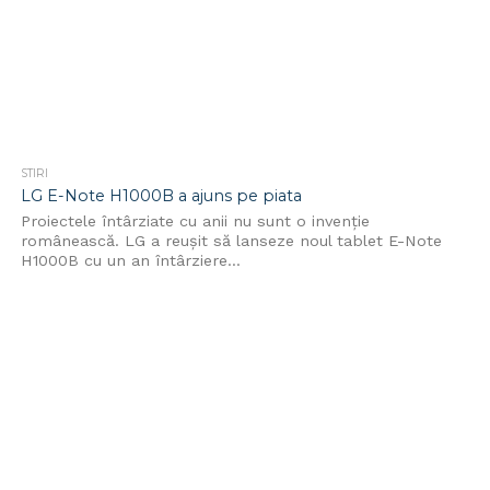
STIRI
LG E-Note H1000B a ajuns pe piata
Proiectele întârziate cu anii nu sunt o invenție
românească. LG a reușit să lanseze noul tablet E-Note
H1000B cu un an întârziere...