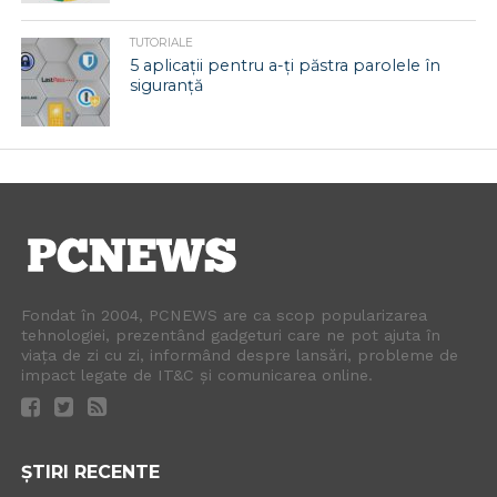
TUTORIALE
5 aplicații pentru a-ți păstra parolele în
siguranță
Fondat în 2004, PCNEWS are ca scop popularizarea
tehnologiei, prezentând gadgeturi care ne pot ajuta în
viața de zi cu zi, informând despre lansări, probleme de
impact legate de IT&C și comunicarea online.
ȘTIRI RECENTE