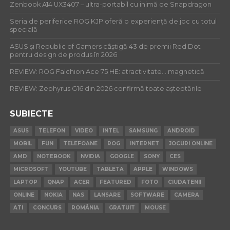
Zenbook A14 UX3407 – ultra-portabil cu inimă de Snapdragon
Seria de periferice ROG KJP oferă o experiență de joc cu totul
specială
ASUS și Republic of Gamers câștigă 43 de premii Red Dot
pentru design de produs în 2026
REVIEW: ROG Falchion Ace 75 HE: atractivitate… magnetică
REVIEW: Zephyrus G16 din 2026 confirmă toate așteptările
SUBIECTE
ASUS
TELEFON
VIDEO
INTEL
SAMSUNG
ANDROID
MOBIL
FUN
TELEFOANE
ROG
INTERNET
JOCURI ONLINE
AMD
NOTEBOOK
NVIDIA
GOOGLE
SONY
CES
MICROSOFT
YOUTUBE
TABLETA
APPLE
WINDOWS
LAPTOP
QNAP
ACER
FEATURED
FOTO
CIUDATENII
ONLINE
NOKIA
NAS
LANSARE
SOFTWARE
CAMERA
ATI
CONCURS
ROMÂNIA
GRATUIT
MOUSE