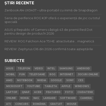
ȘTIRI RECENTE
Zenbook A14 UX3407 – ultra-portabil cu inimă de Snapdragon
Seria de periferice ROG KJP oferă o experiență de joc cu totul
specială
ASUS și Republic of Gamers câștigă 43 de premii Red Dot
pentru design de produs în 2026
REVIEW: ROG Falchion Ace 75 HE: atractivitate… magnetică
REVIEW: Zephyrus G16 din 2026 confirmă toate așteptările
SUBIECTE
ASUS
TELEFON
VIDEO
INTEL
SAMSUNG
ANDROID
MOBIL
FUN
TELEFOANE
ROG
INTERNET
JOCURI ONLINE
AMD
NOTEBOOK
NVIDIA
GOOGLE
SONY
CES
MICROSOFT
YOUTUBE
TABLETA
APPLE
WINDOWS
LAPTOP
QNAP
ACER
FEATURED
FOTO
CIUDATENII
ONLINE
NOKIA
NAS
LANSARE
SOFTWARE
CAMERA
ATI
CONCURS
ROMÂNIA
GRATUIT
MOUSE