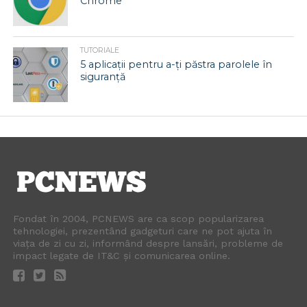
Chrome
TUTORIALE
5 aplicații pentru a-ți păstra parolele în
siguranță
Fondat în 2004, PCNEWS are ca scop popularizarea
tehnologiei, prezentând gadgeturi care ne pot ajuta în
viața de zi cu zi, informând despre lansări, probleme de
impact legate de IT&C și comunicarea online.