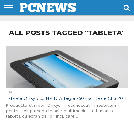
HOME
STIRI
REVIEWS
DESPRE
CONTACT
TERMENI
CODURI/LICENTE
NOI
SI
ALL POSTS TAGGED "TABLETA"
CONDITII
STIRI
Tableta Onkyo cu NVIDIA Tegra 250 inainte de CES 2011
Producătorul nipon Onkyo – recunoscut în restul lumii
pentru echipamentele sale multimedia – a lansat o
tabletă cu ecran de 10.1 inci, care...