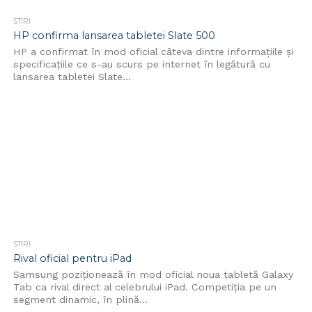
STIRI
HP confirma lansarea tabletei Slate 500
HP a confirmat în mod oficial câteva dintre informațiile și
specificațiile ce s-au scurs pe internet în legătură cu
lansarea tabletei Slate...
STIRI
Rival oficial pentru iPad
Samsung poziționează în mod oficial noua tabletă Galaxy
Tab ca rival direct al celebrului iPad. Competiția pe un
segment dinamic, în plină...