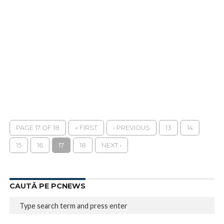
PAGE 17 OF 18
« FIRST
‹ PREVIOUS
13
14
15
16
17
18
NEXT ›
CAUTĂ PE PCNEWS