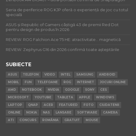
Seria de periferice ROG KJP oferă o experiență de joc cu totul
specială
ASUS și Republic of Gamers câștigă 43 de premii Red Dot
pentru design de produs în 2026
REVIEW: ROG Falchion Ace 75 HE: atractivitate… magnetică
REVIEW: Zephyrus G16 din 2026 confirmă toate așteptările
SUBIECTE
ASUS
TELEFON
VIDEO
INTEL
SAMSUNG
ANDROID
MOBIL
FUN
TELEFOANE
ROG
INTERNET
JOCURI ONLINE
AMD
NOTEBOOK
NVIDIA
GOOGLE
SONY
CES
MICROSOFT
YOUTUBE
TABLETA
APPLE
WINDOWS
LAPTOP
QNAP
ACER
FEATURED
FOTO
CIUDATENII
ONLINE
NOKIA
NAS
LANSARE
SOFTWARE
CAMERA
ATI
CONCURS
ROMÂNIA
GRATUIT
MOUSE