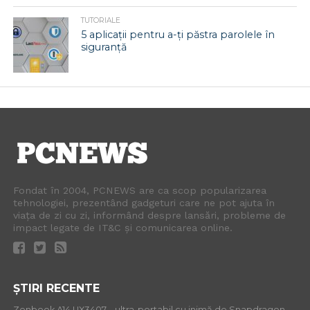
TUTORIALE
5 aplicații pentru a-ți păstra parolele în
siguranță
Fondat în 2004, PCNEWS are ca scop popularizarea
tehnologiei, prezentând gadgeturi care ne pot ajuta în
viața de zi cu zi, informând despre lansări, probleme de
impact legate de IT&C și comunicarea online.
ȘTIRI RECENTE
Zenbook A14 UX3407 – ultra-portabil cu inimă de Snapdragon