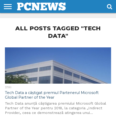
HOME
STIRI
REVIEWS
DESPRE
CONTACT
TERMENI
CODURI/LICENTE
NOI
SI
ALL POSTS TAGGED "TECH
CONDITII
DATA"
STIRI
Tech Data a câștigat premiul Partenerul Microsoft
Global Partner of the Year
Tech Data anunţă câştigarea premiului Microsoft Global
Partner of the Year pentru 2018, la categoria „Indirect
Provider„ ceea ce demonstrează atingerea unui...