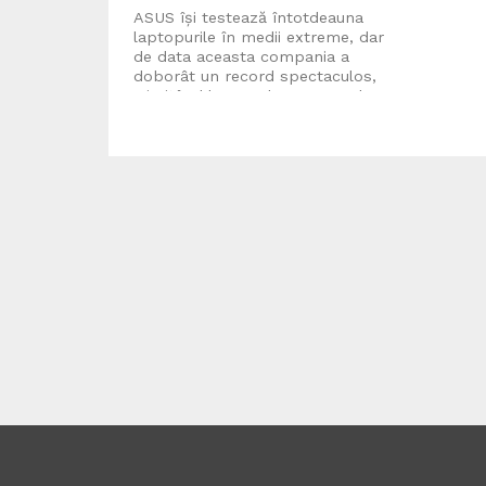
ASUS își testează întotdeauna
laptopurile în medii extreme, dar
de data aceasta compania a
doborât un record spectaculos,
trimițând laptopul ExpertBook
Ultra...