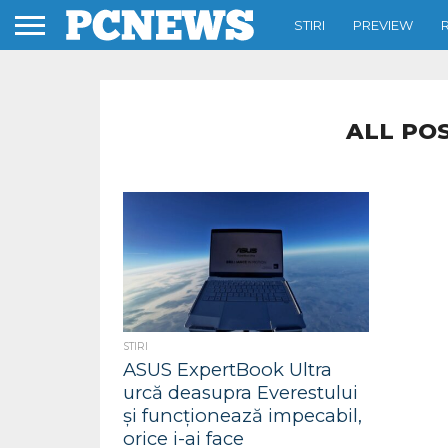
STIRI
PREVIEW
ALL PO
STIRI
ASUS ExpertBook Ultra
urcă deasupra Everestului
și funcționează impecabil,
orice i-ai face