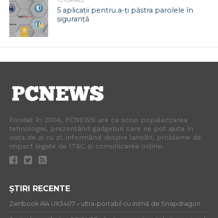
TUTORIALE
5 aplicații pentru a-ți păstra parolele în
siguranță
Fondat în 2004, PCNEWS are ca scop popularizarea
tehnologiei, prezentând gadgeturi care ne pot ajuta în
viața de zi cu zi, informând despre lansări, probleme de
impact legate de IT&C și comunicarea online.
ȘTIRI RECENTE
Zenbook A14 UX3407 – ultra-portabil cu inimă de Snapdragon