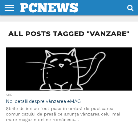
HOME
STIRI
REVIEWS
DESPRE
CONTACT
TERMENI
CODURI/LICENTE
NOI
SI
ALL POSTS TAGGED "VANZARE"
CONDITII
STIRI
Noi detalii despre vânzarea eMAG
Știrile de ieri au fost puse în umbră de publicarea
comunicatului de presă ce anunța vânzarea celui mai
mare magazin online românesc....