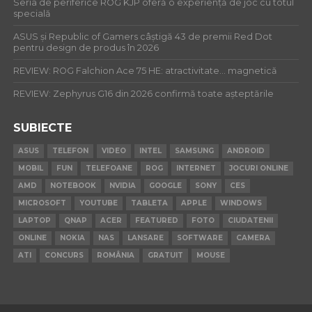
Seria de periferice ROG KJP oferă o experiență de joc cu totul
specială
ASUS și Republic of Gamers câștigă 43 de premii Red Dot
pentru design de produs în 2026
REVIEW: ROG Falchion Ace 75 HE: atractivitate… magnetică
REVIEW: Zephyrus G16 din 2026 confirmă toate așteptările
SUBIECTE
ASUS
TELEFON
VIDEO
INTEL
SAMSUNG
ANDROID
MOBIL
FUN
TELEFOANE
ROG
INTERNET
JOCURI ONLINE
AMD
NOTEBOOK
NVIDIA
GOOGLE
SONY
CES
MICROSOFT
YOUTUBE
TABLETA
APPLE
WINDOWS
LAPTOP
QNAP
ACER
FEATURED
FOTO
CIUDATENII
ONLINE
NOKIA
NAS
LANSARE
SOFTWARE
CAMERA
ATI
CONCURS
ROMÂNIA
GRATUIT
MOUSE