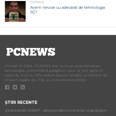
EDITORIAL
Avem nevoie cu adevărat de tehnologia
5G?
Fondat în 2004, PCNEWS are ca scop popularizarea
tehnologiei, prezentând gadgeturi care ne pot ajuta în
viața de zi cu zi, informând despre lansări, probleme de
impact legate de IT&C și comunicarea online.
ȘTIRI RECENTE
Zenbook A14 UX3407 – ultra-portabil cu inimă de Snapdragon