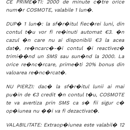
CE PRIME�TI: 2000 de minute c�tre orice
num�r COSMOTE, valabile 1 lun�.
DUP� 1 lun�: la sf�r�itul fiec�rei luni, din
contul t�u vor fi re�inuti automat €3. �n
cazul �n care nu ai disponibili €3 la acea
dat�, re�ncarc�-�i contul �i reactivez�
trimi��nd un SMS sau sun�nd la 2000. La
orice re�nc�rcare, prime�ti 20% bonus din
valoarea re�nc�rcat�.
NU PIERZI: dac� la sf�r�itul lunii ai mai
pu�in de €3 credit �n contul t�u, COSMOTE
te va avertiza prin SMS ca s� fii sigur c�
op�iunea nu ��i va fi dezactivat�.
VALABILITATE: Extraop�iunea este valabil� 12