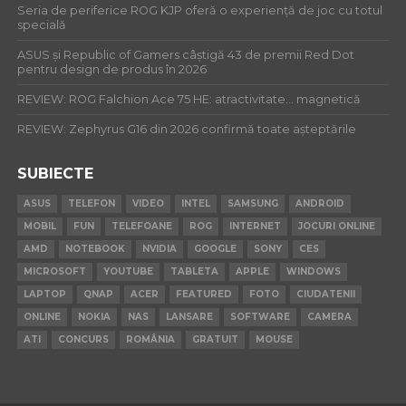
Seria de periferice ROG KJP oferă o experiență de joc cu totul
specială
ASUS și Republic of Gamers câștigă 43 de premii Red Dot
pentru design de produs în 2026
REVIEW: ROG Falchion Ace 75 HE: atractivitate… magnetică
REVIEW: Zephyrus G16 din 2026 confirmă toate așteptările
SUBIECTE
ASUS
TELEFON
VIDEO
INTEL
SAMSUNG
ANDROID
MOBIL
FUN
TELEFOANE
ROG
INTERNET
JOCURI ONLINE
AMD
NOTEBOOK
NVIDIA
GOOGLE
SONY
CES
MICROSOFT
YOUTUBE
TABLETA
APPLE
WINDOWS
LAPTOP
QNAP
ACER
FEATURED
FOTO
CIUDATENII
ONLINE
NOKIA
NAS
LANSARE
SOFTWARE
CAMERA
ATI
CONCURS
ROMÂNIA
GRATUIT
MOUSE