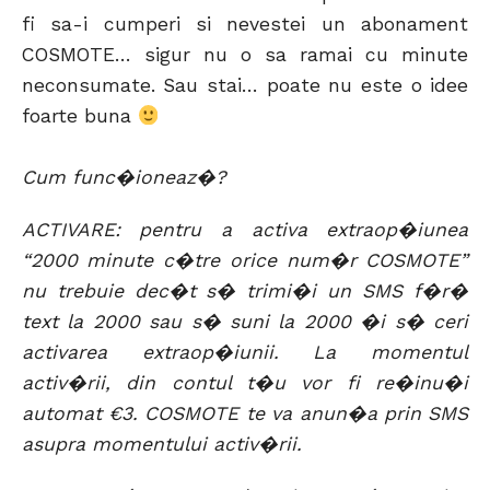
fi sa-i cumperi si nevestei un abonament
COSMOTE… sigur nu o sa ramai cu minute
neconsumate. Sau stai… poate nu este o idee
foarte buna
Cum func�ioneaz�?
ACTIVARE: pentru a activa extraop�iunea
“2000 minute c�tre orice num�r COSMOTE”
nu trebuie dec�t s� trimi�i un SMS f�r�
text la 2000 sau s� suni la 2000 �i s� ceri
activarea extraop�iunii. La momentul
activ�rii, din contul t�u vor fi re�inu�i
automat €3. COSMOTE te va anun�a prin SMS
asupra momentului activ�rii.