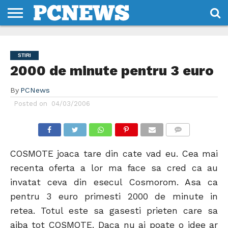
HOME
STIRI
REVIEWS
DESPRE
CONTACT
TERMENI
CODURI/LICENTE
NOI
SI
STIRI
CONDITII
2000 de minute pentru 3 euro
By
PCNews
Posted on
04/03/2006
COMMENTS
COSMOTE joaca tare din cate vad eu. Cea mai
recenta oferta a lor ma face sa cred ca au
invatat ceva din esecul Cosmorom. Asa ca
pentru 3 euro primesti 2000 de minute in
retea. Totul este sa gasesti prieten care sa
aiba tot COSMOTE. Daca nu ai poate o idee ar