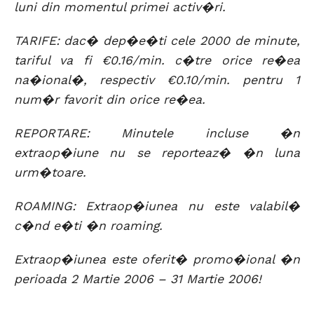
luni din momentul primei activ�ri.
TARIFE: dac� dep�e�ti cele 2000 de minute,
tariful va fi €0.16/min. c�tre orice re�ea
na�ional�, respectiv €0.10/min. pentru 1
num�r favorit din orice re�ea.
REPORTARE: Minutele incluse �n
extraop�iune nu se reporteaz� �n luna
urm�toare.
ROAMING: Extraop�iunea nu este valabil�
c�nd e�ti �n roaming.
Extraop�iunea este oferit� promo�ional �n
perioada 2 Martie 2006 – 31 Martie 2006!