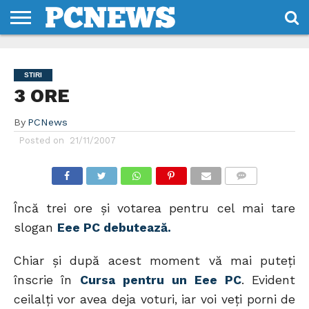
HOME
STIRI
REVIEWS
DESPRE
CONTACT
TERMENI
CODURI/LICENTE
NOI
SI
STIRI
CONDITII
3 ORE
By
PCNews
Posted on
21/11/2007
COMMENTS
Încă trei ore şi votarea pentru cel mai tare
slogan
Eee PC debutează.
Chiar şi după acest moment vă mai puteţi
înscrie în
Cursa pentru un Eee PC
. Evident
ceilalţi vor avea deja voturi, iar voi veţi porni de