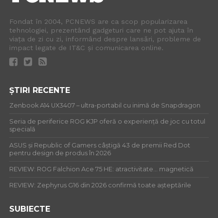
Fondat în 2004, PCNEWS are ca scop popularizarea
tehnologiei, prezentând gadgeturi care ne pot ajuta în
viața de zi cu zi, informând despre lansări, probleme de
impact legate de IT&C și comunicarea online.
ȘTIRI RECENTE
Zenbook A14 UX3407 – ultra-portabil cu inimă de Snapdragon
Seria de periferice ROG KJP oferă o experiență de joc cu totul
specială
ASUS și Republic of Gamers câștigă 43 de premii Red Dot
pentru design de produs în 2026
REVIEW: ROG Falchion Ace 75 HE: atractivitate… magnetică
REVIEW: Zephyrus G16 din 2026 confirmă toate așteptările
SUBIECTE