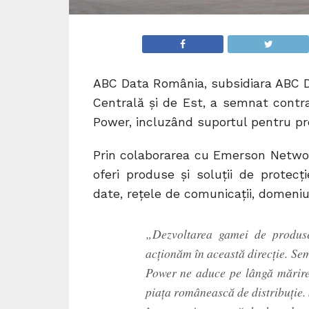
ABC Data România, subsidiara ABC Da
Centrală și de Est, a semnat contr
Power, incluzând suportul pentru pro
Prin colaborarea cu Emerson Networ
oferi produse și soluții de protecț
date, rețele de comunicații, domeniul
„Dezvoltarea gamei de produse 
acționăm în această direcție. Se
Power ne aduce pe lângă mărirea
piața românească de distribuție. 