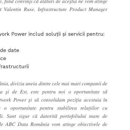
e, fiind convinși că alături de aceștia ne vom atinge
t Valentin Ruse, Infrastructure Product Manager
rk Power includ soluții și servicii pentru:
 de date
ice
rastructurii
a, divizia uneia dintre cele mai mari companii de
la și de Est, este pentru noi o oportunitate să
work Power și să consolidam poziția acestuia în
 o oportunitate pentru stabilirea relațiilor cu
ali. Sunt sigur că datorită portofoliului mare de
t de ABC Data România vom atinge obiectivele de