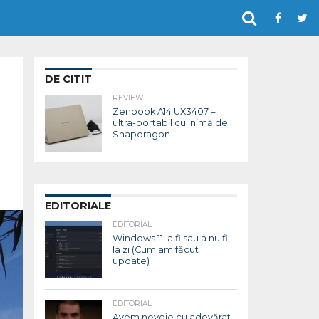
DE CITIT
REVIEW
Zenbook A14 UX3407 –
ultra-portabil cu inimă de
Snapdragon
EDITORIALE
EDITORIAL
Windows 11: a fi sau a nu fi…
la zi (Cum am făcut
update)
EDITORIAL
Avem nevoie cu adevărat