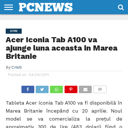
HOME
STIRI
REVIEWS
DESPRE
CONTACT
TERMENI
CODURI/LICENTE
NOI
SI
STIRI
CONDITII
Acer Iconia Tab A100 va
ajunge luna aceasta in Marea
Britanie
By
Cristi
Posted on
04/04/2011
COMMENTS
Tableta Acer Iconia Tab A100 va fi disponibilă în
Marea Britanie începând cu 20 aprilie. Noul
model se va comercializa la prețul de
aproximativ 300 de lire (483 dolari) fiind o