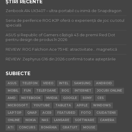
ȘTIRI RECENTE
Zenbook A14 UX3407 – ultra-portabil cu inimă de Snapdragon
Seria de periferice ROG KJP oferă o experiență de joc cu totul
specială
ASUS și Republic of Gamers câștigă 43 de premii Red Dot
pentru design de produs în 2026
REVIEW: ROG Falchion Ace 75 HE: atractivitate… magnetică
REVIEW: Zephyrus G16 din 2026 confirmă toate așteptările
SUBIECTE
ASUS
TELEFON
VIDEO
INTEL
SAMSUNG
ANDROID
MOBIL
FUN
TELEFOANE
ROG
INTERNET
JOCURI ONLINE
AMD
NOTEBOOK
NVIDIA
GOOGLE
SONY
CES
MICROSOFT
YOUTUBE
TABLETA
APPLE
WINDOWS
LAPTOP
QNAP
ACER
FEATURED
FOTO
CIUDATENII
ONLINE
NOKIA
NAS
LANSARE
SOFTWARE
CAMERA
ATI
CONCURS
ROMÂNIA
GRATUIT
MOUSE