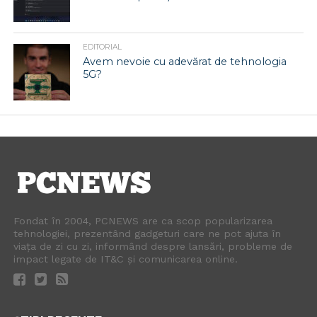
EDITORIAL
Avem nevoie cu adevărat de tehnologia
5G?
Fondat în 2004, PCNEWS are ca scop popularizarea
tehnologiei, prezentând gadgeturi care ne pot ajuta în
viața de zi cu zi, informând despre lansări, probleme de
impact legate de IT&C și comunicarea online.