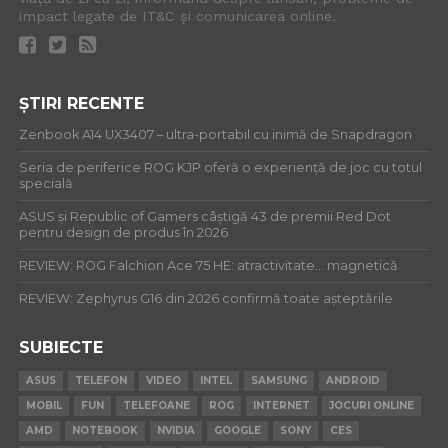
impact legate de IT&C și comunicarea online.
ȘTIRI RECENTE
Zenbook A14 UX3407 – ultra-portabil cu inimă de Snapdragon
Seria de periferice ROG KJP oferă o experiență de joc cu totul
specială
ASUS și Republic of Gamers câștigă 43 de premii Red Dot
pentru design de produs în 2026
REVIEW: ROG Falchion Ace 75 HE: atractivitate… magnetică
REVIEW: Zephyrus G16 din 2026 confirmă toate așteptările
SUBIECTE
ASUS
TELEFON
VIDEO
INTEL
SAMSUNG
ANDROID
MOBIL
FUN
TELEFOANE
ROG
INTERNET
JOCURI ONLINE
AMD
NOTEBOOK
NVIDIA
GOOGLE
SONY
CES