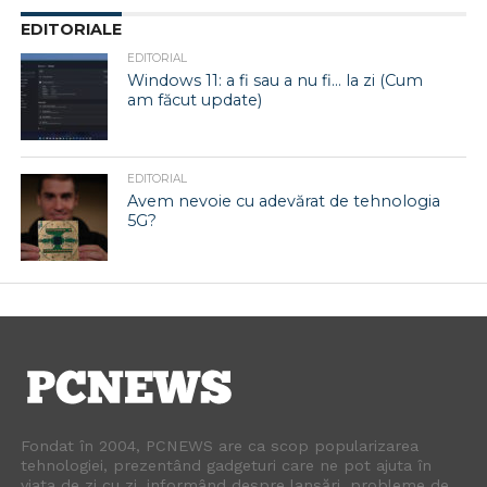
EDITORIALE
EDITORIAL
Windows 11: a fi sau a nu fi… la zi (Cum
am făcut update)
EDITORIAL
Avem nevoie cu adevărat de tehnologia
5G?
Fondat în 2004, PCNEWS are ca scop popularizarea
tehnologiei, prezentând gadgeturi care ne pot ajuta în
viața de zi cu zi, informând despre lansări, probleme de