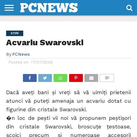
HOME
STIRI
REVIEWS
DESPRE
CONTACT
TERMENI
CODURI/LICENTE
NOI
SI
STIRI
CONDITII
Acvariu Swarovski
By
PCNews
Posted on
17/07/2006
COMMENTS
Dacă aveţi bani şi vreţi să vă uimiţi prietenii
atunci vă puteţi amenaja un acvariu dotat cu
figurine din cristale Swarovski.
�n loc de peşti vii noi vă propunem peştişori
din cristale Swarovski, broscuţe ţestoase,
scoici precum şi numeroase accesorii