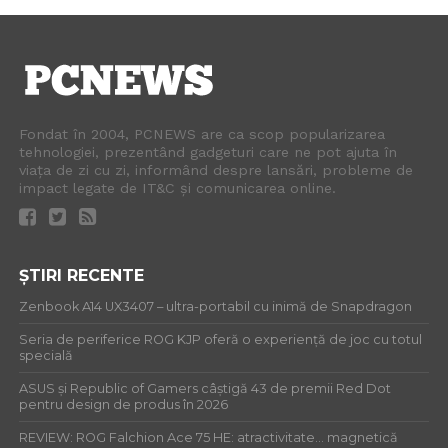
Fondat în 2004, PCNEWS are ca scop popularizarea
tehnologiei, prezentând gadgeturi care ne pot ajuta în
viața de zi cu zi, informând despre lansări, probleme de
impact legate de IT&C și comunicarea online.
ȘTIRI RECENTE
Zenbook A14 UX3407 – ultra-portabil cu inimă de Snapdragon
Seria de periferice ROG KJP oferă o experiență de joc cu totul
specială
ASUS și Republic of Gamers câștigă 43 de premii Red Dot
pentru design de produs în 2026
REVIEW: ROG Falchion Ace 75 HE: atractivitate… magnetică