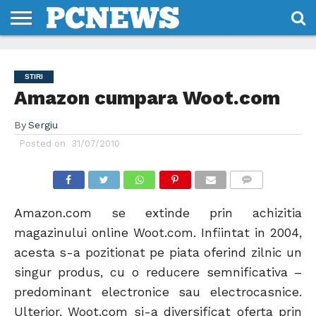
HOME
STIRI
REVIEWS
DESPRE
CONTACT
TERMENI
CODURI/LICENTE
NOI
SI
STIRI
CONDITII
Amazon cumpara Woot.com
By
Sergiu
Posted on
31/07/2010
COMMENTS
Amazon.com se extinde prin achizitia
magazinului online Woot.com. Infiintat in 2004,
acesta s-a pozitionat pe piata oferind zilnic un
singur produs, cu o reducere semnificativa –
predominant electronice sau electrocasnice.
Ulterior, Woot.com si-a diversificat oferta prin