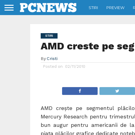
STIRI
PREVIEW
STIRI
AMD creste pe seg
By
Cristi
Posted on
02/11/2010
AMD crește pe segmentul plăcilor
Mercury Research pentru trimestrul 
bun augur pentru americanii de l
piața plăcilor grafice dedicate noteb