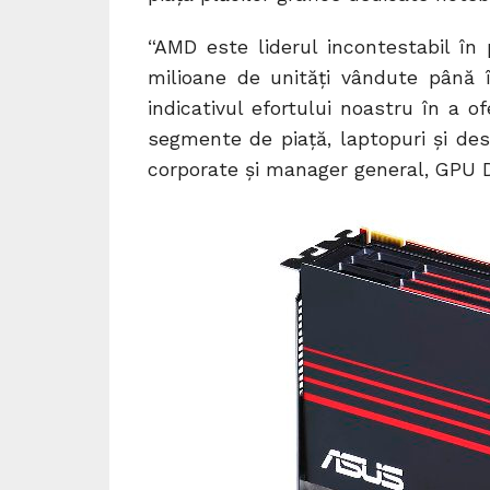
“AMD este liderul incontestabil în 
milioane de unităţi vândute până 
indicativul efortului noastru în a o
segmente de piaţă, laptopuri şi des
corporate şi manager general, GPU D