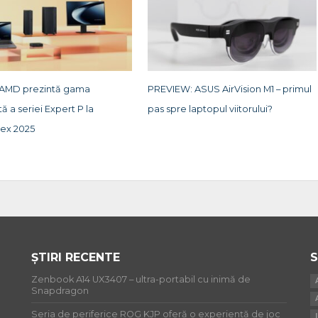
 AMD prezintă gama
PREVIEW: ASUS AirVision M1 – primul
 a seriei Expert P la
pas spre laptopul viitorului?
ex 2025
ȘTIRI RECENTE
S
Zenbook A14 UX3407 – ultra-portabil cu inimă de
Snapdragon
Seria de periferice ROG KJP oferă o experiență de joc