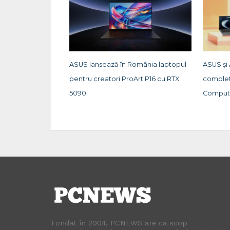
ASUS lansează în România laptopul
ASUS și
pentru creatori ProArt P16 cu RTX
completă
5090
Comput
Fondat în 2004, PCNEWS are ca scop