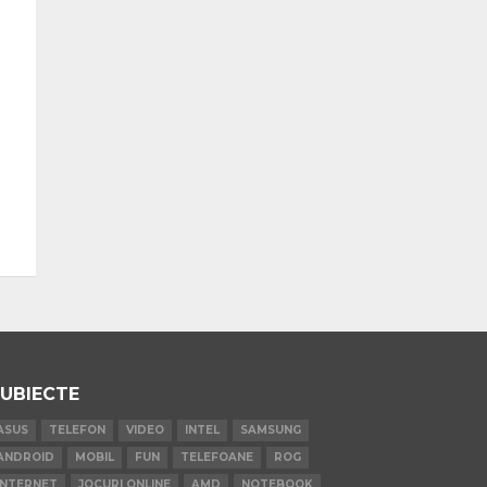
UBIECTE
ASUS
TELEFON
VIDEO
INTEL
SAMSUNG
ANDROID
MOBIL
FUN
TELEFOANE
ROG
INTERNET
JOCURI ONLINE
AMD
NOTEBOOK