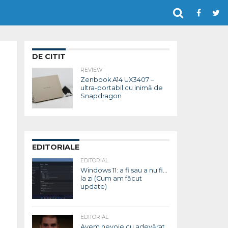
DE CITIT
REVIEW
Zenbook A14 UX3407 –
ultra-portabil cu inimă de
Snapdragon
EDITORIALE
EDITORIAL
Windows 11: a fi sau a nu fi…
la zi (Cum am făcut
update)
EDITORIAL
Avem nevoie cu adevărat