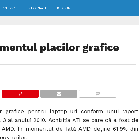
REVIEWS
TUTORIALE
JOCURI
mentul placilor grafice
COMMENTS
 grafice pentru laptop-uri conform unui raport
3 al anului 2010. Achiziția ATI se pare că a fost de
a AMD. În momentul de față AMD deține 61,9% din
ook-urilor.