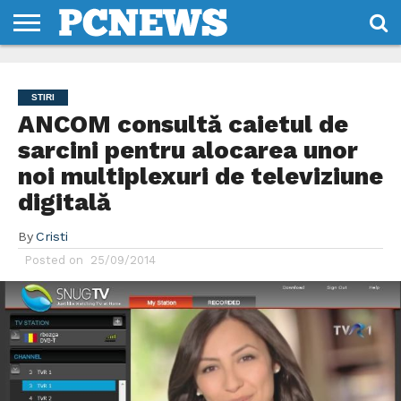
HOME
STIRI
REVIEWS
DESPRE
CONTACT
TERMENI
CODURI/LICENTE
NOI
SI
STIRI
CONDITII
ANCOM consultă caietul de
sarcini pentru alocarea unor
noi multiplexuri de televiziune
digitală
By
Cristi
Posted on
25/09/2014