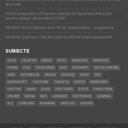
specială
ASUS și Republic of Gamers câștigă 43 de premii Red Dot
pentru design de produs în 2026
REVIEW: ROG Falchion Ace 75 HE: atractivitate… magnetică
REVIEW: Zephyrus G16 din 2026 confirmă toate așteptările
SUBIECTE
ASUS
TELEFON
VIDEO
INTEL
SAMSUNG
ANDROID
MOBIL
FUN
TELEFOANE
ROG
INTERNET
JOCURI ONLINE
AMD
NOTEBOOK
NVIDIA
GOOGLE
SONY
CES
MICROSOFT
YOUTUBE
TABLETA
APPLE
WINDOWS
LAPTOP
QNAP
ACER
FEATURED
FOTO
CIUDATENII
ONLINE
NOKIA
NAS
LANSARE
SOFTWARE
CAMERA
ATI
CONCURS
ROMÂNIA
GRATUIT
MOUSE