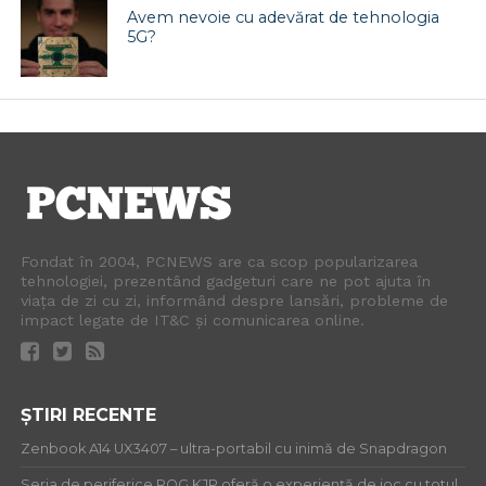
Avem nevoie cu adevărat de tehnologia
5G?
Fondat în 2004, PCNEWS are ca scop popularizarea
tehnologiei, prezentând gadgeturi care ne pot ajuta în
viața de zi cu zi, informând despre lansări, probleme de
impact legate de IT&C și comunicarea online.
ȘTIRI RECENTE
Zenbook A14 UX3407 – ultra-portabil cu inimă de Snapdragon
Seria de periferice ROG KJP oferă o experiență de joc cu totul