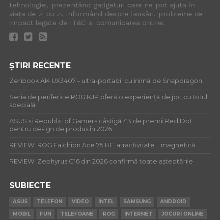
tehnologiei, prezentând gadgeturi care ne pot ajuta în
viața de zi cu zi, informând despre lansări, probleme de
impact legate de IT&C și comunicarea online.
ȘTIRI RECENTE
Zenbook A14 UX3407 – ultra-portabil cu inimă de Snapdragon
Seria de periferice ROG KJP oferă o experiență de joc cu totul
specială
ASUS și Republic of Gamers câștigă 43 de premii Red Dot
pentru design de produs în 2026
REVIEW: ROG Falchion Ace 75 HE: atractivitate… magnetică
REVIEW: Zephyrus G16 din 2026 confirmă toate așteptările
SUBIECTE
ASUS
TELEFON
VIDEO
INTEL
SAMSUNG
ANDROID
MOBIL
FUN
TELEFOANE
ROG
INTERNET
JOCURI ONLINE