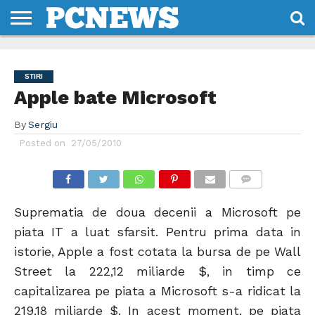
HOME
STIRI
REVIEWS
DESPRE
CONTACT
TERMENI
CODURI/LICENTE
NOI
SI
STIRI
CONDITII
Apple bate Microsoft
By
Sergiu
Posted on
27/05/2010
COMMENTS
Suprematia de doua decenii a Microsoft pe
piata IT a luat sfarsit. Pentru prima data in
istorie, Apple a fost cotata la bursa de pe Wall
Street la 222,12 miliarde $, in timp ce
capitalizarea pe piata a Microsoft s-a ridicat la
219,18 miliarde $. In acest moment, pe piata