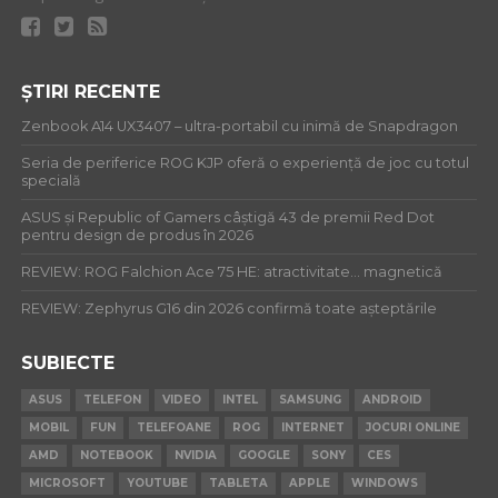
ȘTIRI RECENTE
Zenbook A14 UX3407 – ultra-portabil cu inimă de Snapdragon
Seria de periferice ROG KJP oferă o experiență de joc cu totul
specială
ASUS și Republic of Gamers câștigă 43 de premii Red Dot
pentru design de produs în 2026
REVIEW: ROG Falchion Ace 75 HE: atractivitate… magnetică
REVIEW: Zephyrus G16 din 2026 confirmă toate așteptările
SUBIECTE
ASUS
TELEFON
VIDEO
INTEL
SAMSUNG
ANDROID
MOBIL
FUN
TELEFOANE
ROG
INTERNET
JOCURI ONLINE
AMD
NOTEBOOK
NVIDIA
GOOGLE
SONY
CES
MICROSOFT
YOUTUBE
TABLETA
APPLE
WINDOWS