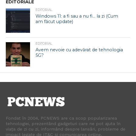
EDITORIALE
EDITORIAL
Windows 11: a fi sau a nu fi… la zi (Cum
am făcut update)
EDITORIAL
Avem nevoie cu adevărat de tehnologia
5G?
Fondat în 2004, PCNEWS are ca scop popularizarea
tehnologiei, prezentând gadgeturi care ne pot ajuta în
viața de zi cu zi, informând despre lansări, probleme de
impact legate de IT&C și comunicarea online.