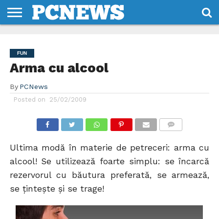
HOME
STIRI
REVIEWS
DESPRE
CONTACT
TERMENI
CODURI/LICENTE
NOI
SI
FUN
CONDITII
Arma cu alcool
By
PCNews
Posted on
25/02/2009
COMMENTS
Ultima modă în materie de petreceri: arma cu
alcool! Se utilizează foarte simplu: se încarcă
rezervorul cu băutura preferată, se armează,
se ţinteşte şi se trage!