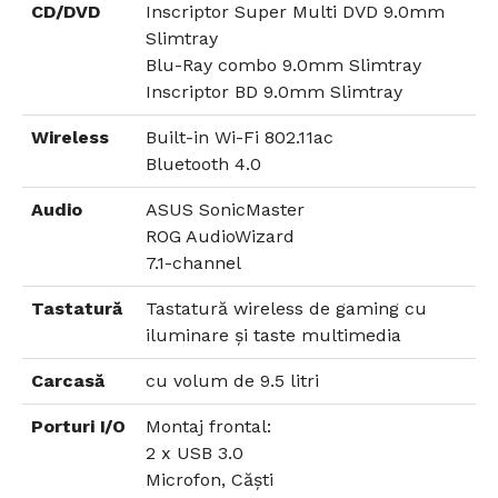
CD/DVD
Inscriptor Super Multi DVD 9.0mm
Slimtray
Blu-Ray combo 9.0mm Slimtray
Inscriptor BD 9.0mm Slimtray
Wireless
Built-in Wi-Fi 802.11ac
Bluetooth 4.0
Audio
ASUS SonicMaster
ROG AudioWizard
7.1-channel
Tastatură
Tastatură wireless de gaming cu
iluminare și taste multimedia
Carcasă
cu volum de 9.5 litri
Porturi I/O
Montaj frontal:
2 x USB 3.0
Microfon, Căști