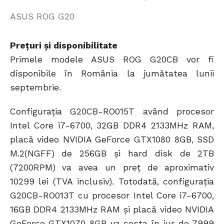
ASUS ROG G20
Prețuri și disponibilitate
Primele modele ASUS ROG G20CB vor fi
disponibile în România la jumătatea lunii
septembrie.
Configurația G20CB-RO015T având procesor
Intel Core i7-6700, 32GB DDR4 2133MHz RAM,
placă video NVIDIA GeForce GTX1080 8GB, SSD
M.2(NGFF) de 256GB și hard disk de 2TB
(7200RPM) va avea un preț de aproximativ
10299 lei (TVA inclusiv). Totodată, configurația
G20CB-RO013T cu procesor Intel Core i7-6700,
16GB DDR4 2133MHz RAM și placă video NVIDIA
GeForce GTX1070 8GB va costa în jur de 7999