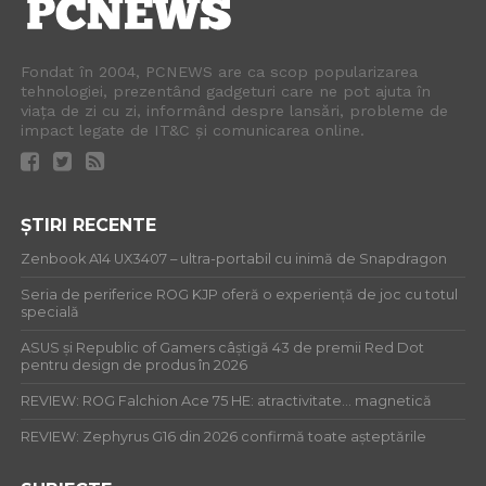
Fondat în 2004, PCNEWS are ca scop popularizarea
tehnologiei, prezentând gadgeturi care ne pot ajuta în
viața de zi cu zi, informând despre lansări, probleme de
impact legate de IT&C și comunicarea online.
ȘTIRI RECENTE
Zenbook A14 UX3407 – ultra-portabil cu inimă de Snapdragon
Seria de periferice ROG KJP oferă o experiență de joc cu totul
specială
ASUS și Republic of Gamers câștigă 43 de premii Red Dot
pentru design de produs în 2026
REVIEW: ROG Falchion Ace 75 HE: atractivitate… magnetică
REVIEW: Zephyrus G16 din 2026 confirmă toate așteptările