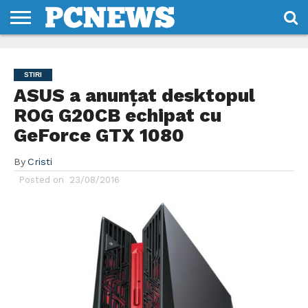
HOME
STIRI
REVIEWS
DESPRE
CONTACT
TERMENI
CODURI/LICENTE
NOI
SI
STIRI
CONDITII
ASUS a anunțat desktopul
ROG G20CB echipat cu
GeForce GTX 1080
By
Cristi
Posted on
23/08/2016