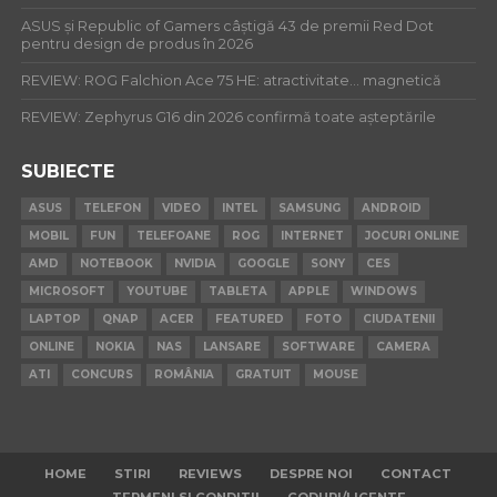
ASUS și Republic of Gamers câștigă 43 de premii Red Dot
pentru design de produs în 2026
REVIEW: ROG Falchion Ace 75 HE: atractivitate… magnetică
REVIEW: Zephyrus G16 din 2026 confirmă toate așteptările
SUBIECTE
ASUS
TELEFON
VIDEO
INTEL
SAMSUNG
ANDROID
MOBIL
FUN
TELEFOANE
ROG
INTERNET
JOCURI ONLINE
AMD
NOTEBOOK
NVIDIA
GOOGLE
SONY
CES
MICROSOFT
YOUTUBE
TABLETA
APPLE
WINDOWS
LAPTOP
QNAP
ACER
FEATURED
FOTO
CIUDATENII
ONLINE
NOKIA
NAS
LANSARE
SOFTWARE
CAMERA
ATI
CONCURS
ROMÂNIA
GRATUIT
MOUSE
HOME
STIRI
REVIEWS
DESPRE NOI
CONTACT