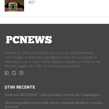
5G?
Fondat în 2004, PCNEWS are ca scop popularizarea
tehnologiei, prezentând gadgeturi care ne pot ajuta în
viața de zi cu zi, informând despre lansări, probleme de
impact legate de IT&C și comunicarea online.
ȘTIRI RECENTE
Zenbook A14 UX3407 – ultra-portabil cu inimă de Snapdragon
Seria de periferice ROG KJP oferă o experiență de joc cu totul
specială