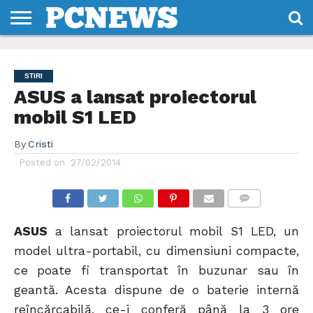
HOME
STIRI
REVIEWS
DESPRE
CONTACT
TERMENI
CODURI/LICENTE
NOI
SI
STIRI
CONDITII
ASUS a lansat proiectorul
mobil S1 LED
By
Cristi
Posted on
27/02/2014
COMMENTS
ASUS
a lansat proiectorul mobil S1 LED, un
model ultra-portabil, cu dimensiuni compacte,
ce poate fi transportat în buzunar sau în
geantă. Acesta dispune de o baterie internă
reîncărcabilă, ce-i conferă până la 3 ore