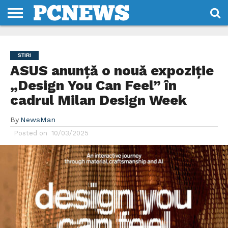
HOME
STIRI
REVIEWS
DESPRE
CONTACT
TERMENI
CODURI/LICENTE
NOI
SI
STIRI
CONDITII
ASUS anunță o nouă expoziție
„Design You Can Feel” în
cadrul Milan Design Week
By
NewsMan
Posted on
10/03/2025