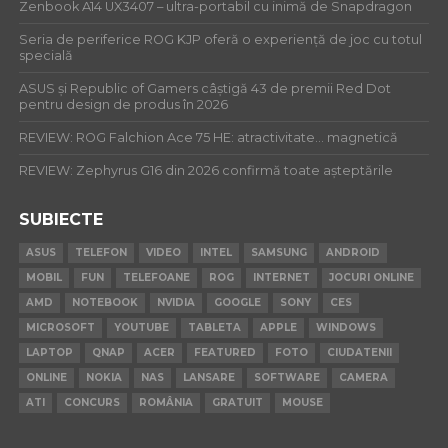
Zenbook A14 UX3407 – ultra-portabil cu inimă de Snapdragon
Seria de periferice ROG KJP oferă o experiență de joc cu totul
specială
ASUS și Republic of Gamers câștigă 43 de premii Red Dot
pentru design de produs în 2026
REVIEW: ROG Falchion Ace 75 HE: atractivitate… magnetică
REVIEW: Zephyrus G16 din 2026 confirmă toate așteptările
SUBIECTE
ASUS
TELEFON
VIDEO
INTEL
SAMSUNG
ANDROID
MOBIL
FUN
TELEFOANE
ROG
INTERNET
JOCURI ONLINE
AMD
NOTEBOOK
NVIDIA
GOOGLE
SONY
CES
MICROSOFT
YOUTUBE
TABLETA
APPLE
WINDOWS
LAPTOP
QNAP
ACER
FEATURED
FOTO
CIUDATENII
ONLINE
NOKIA
NAS
LANSARE
SOFTWARE
CAMERA
ATI
CONCURS
ROMÂNIA
GRATUIT
MOUSE