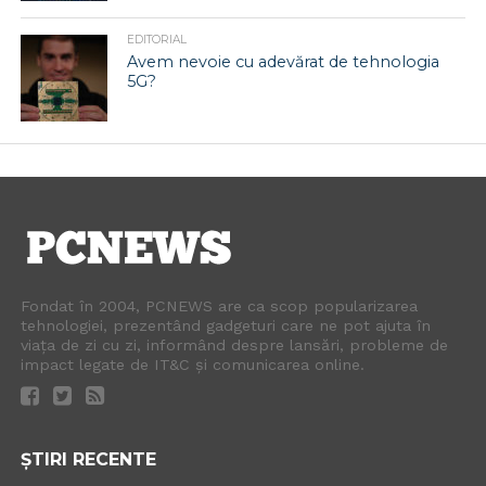
EDITORIAL
Avem nevoie cu adevărat de tehnologia
5G?
Fondat în 2004, PCNEWS are ca scop popularizarea
tehnologiei, prezentând gadgeturi care ne pot ajuta în
viața de zi cu zi, informând despre lansări, probleme de
impact legate de IT&C și comunicarea online.
ȘTIRI RECENTE