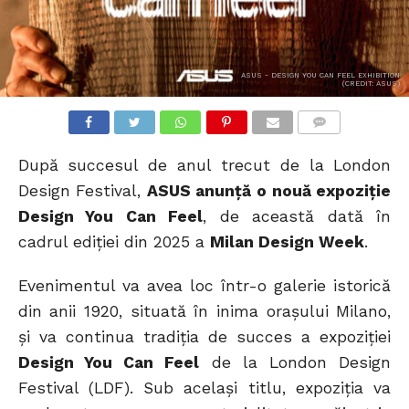
ASUS - DESIGN YOU CAN FEEL EXHIBITION
(CREDIT: ASUS)
COMMENTS
După succesul de anul trecut de la London
Design Festival,
ASUS anunță o nouă expoziție
Design You Can Feel
, de această dată în
cadrul ediției din 2025 a
Milan Design Week
.
Evenimentul va avea loc într-o galerie istorică
din anii 1920, situată în inima orașului Milano,
și va continua tradiția de succes a expoziției
Design You Can Feel
de la London Design
Festival (LDF). Sub același titlu, expoziția va