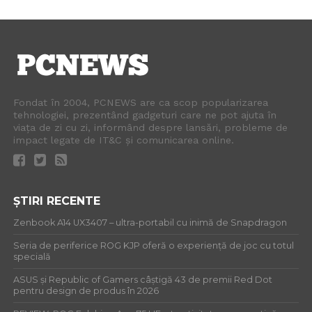
Fondat în 2004, PCNEWS are ca scop popularizarea
tehnologiei, prezentând gadgeturi care ne pot ajuta în
viața de zi cu zi, informând despre lansări, probleme de
impact legate de IT&C și comunicarea online.
ȘTIRI RECENTE
Zenbook A14 UX3407 – ultra-portabil cu inimă de Snapdragon
Seria de periferice ROG KJP oferă o experiență de joc cu totul
specială
ASUS și Republic of Gamers câștigă 43 de premii Red Dot
pentru design de produs în 2026