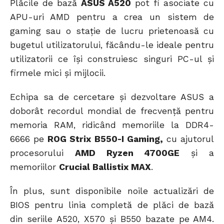
Plăcile de bază
ASUS A520
pot fi asociate cu
APU-uri AMD pentru a crea un sistem de
gaming sau o stație de lucru prietenoasă cu
bugetul utilizatorului, făcându-le ideale pentru
utilizatorii ce își construiesc singuri PC-ul și
firmele mici și mijlocii.
Echipa sa de cercetare și dezvoltare ASUS a
doborât recordul mondial de frecvență pentru
memoria RAM, ridicând memoriile la DDR4-
6666 pe
ROG Strix B550-I Gaming,
cu ajutorul
procesorului
AMD Ryzen 4700GE
și a
memoriilor
Crucial Ballistix MAX
.
În plus, sunt disponibile noile actualizări de
BIOS pentru linia completă de plăci de bază
din seriile A520, X570 și B550 bazate pe AM4.