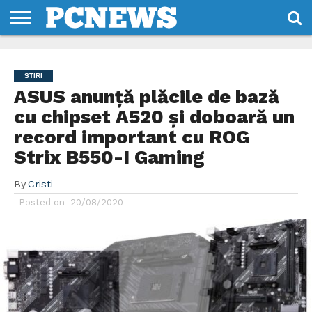
HOME
STIRI
REVIEWS
DESPRE
CONTACT
TERMENI
CODURI/LICENTE
NOI
SI
STIRI
CONDITII
ASUS anunță plăcile de bază
cu chipset A520 și doboară un
record important cu ROG
Strix B550-I Gaming
By
Cristi
Posted on
20/08/2020