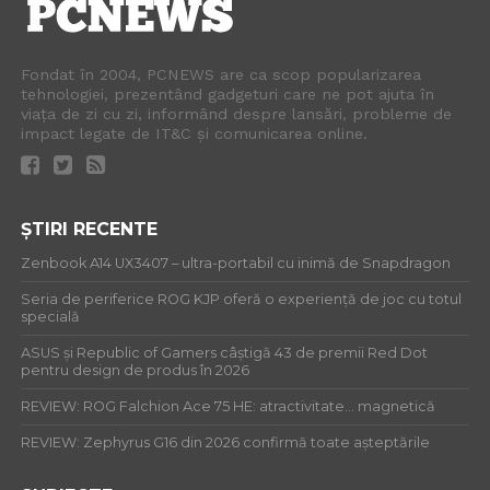
Fondat în 2004, PCNEWS are ca scop popularizarea
tehnologiei, prezentând gadgeturi care ne pot ajuta în
viața de zi cu zi, informând despre lansări, probleme de
impact legate de IT&C și comunicarea online.
ȘTIRI RECENTE
Zenbook A14 UX3407 – ultra-portabil cu inimă de Snapdragon
Seria de periferice ROG KJP oferă o experiență de joc cu totul
specială
ASUS și Republic of Gamers câștigă 43 de premii Red Dot
pentru design de produs în 2026
REVIEW: ROG Falchion Ace 75 HE: atractivitate… magnetică
REVIEW: Zephyrus G16 din 2026 confirmă toate așteptările