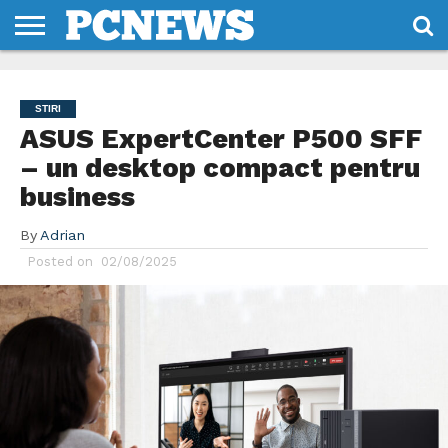
HOME
STIRI
REVIEWS
DESPRE
CONTACT
TERMENI
CODURI/LICENTE
NOI
SI
STIRI
CONDITII
ASUS ExpertCenter P500 SFF
– un desktop compact pentru
business
By
Adrian
Posted on
02/08/2025