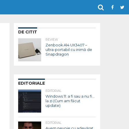
DE CITIT
REVIEW
Zenbook A14 UX3407 –
ultra-portabil cu inimă de
Snapdragon
EDITORIALE
EDITORIAL
Windows 11: a fi sau a nu fi…
la zi (Cum am făcut
update)
EDITORIAL
Avem nevoie cu adevărat