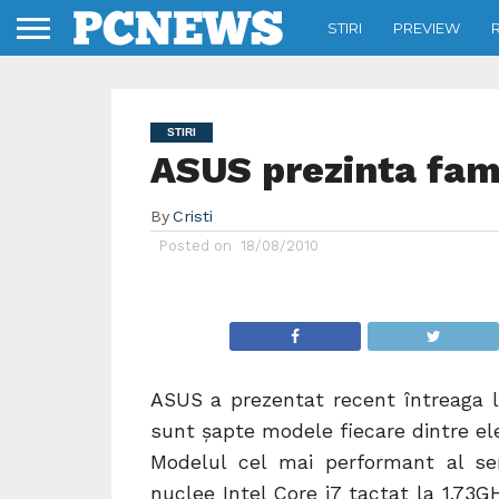
STIRI
PREVIEW
STIRI
ASUS prezinta fam
By
Cristi
Posted on
18/08/2010
ASUS a prezentat recent întreaga li
sunt șapte modele fiecare dintre ele
Modelul cel mai performant al se
nuclee Intel Core i7 tactat la 1.73