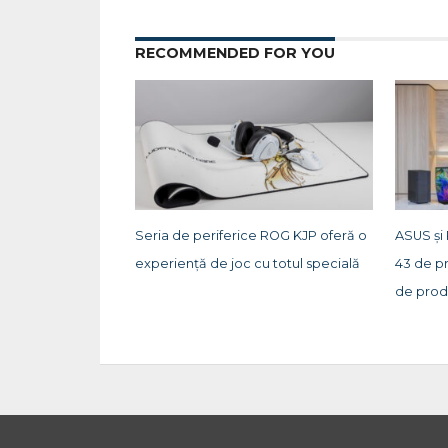
RECOMMENDED FOR YOU
Seria de periferice ROG KJP oferă o
ASUS și
experiență de joc cu totul specială
43 de p
de prod