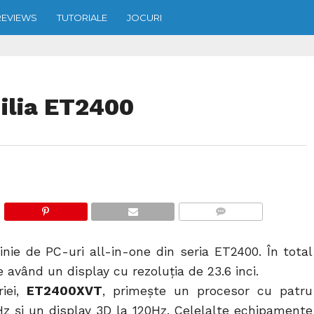
REVIEWS
TUTORIALE
JOCURI
ilia ET2400
COMMENTS
nie de PC-uri all-in-one din seria ET2400. În total
 având un display cu rezoluția de 23.6 inci.
riei,
ET2400XVT
, primește un procesor cu patru
GHz și un display 3D la 120Hz. Celelalte echipamente