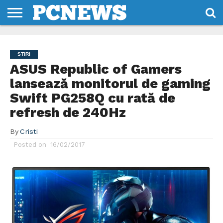
HOME
STIRI
REVIEWS
DESPRE
CONTACT
TERMENI
CODURI/LICENTE
NOI
SI
STIRI
CONDITII
ASUS Republic of Gamers
lansează monitorul de gaming
Swift PG258Q cu rată de
refresh de 240Hz
By
Cristi
Posted on
16/02/2017