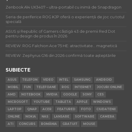
Zenbook A14 UX3407 – ultra-portabil cu inimă de Snapdragon
Seria de periferice ROG KJP oferă o experiență de joc cu totul
specială
ASUS și Republic of Gamers câștigă 43 de premii Red Dot
pentru design de produs în 2026
REVIEW: ROG Falchion Ace 75 HE: atractivitate… magnetică
REVIEW: Zephyrus G16 din 2026 confirmă toate așteptările
SUBIECTE
ASUS
TELEFON
VIDEO
INTEL
SAMSUNG
ANDROID
MOBIL
FUN
TELEFOANE
ROG
INTERNET
JOCURI ONLINE
AMD
NOTEBOOK
NVIDIA
GOOGLE
SONY
CES
MICROSOFT
YOUTUBE
TABLETA
APPLE
WINDOWS
LAPTOP
QNAP
ACER
FEATURED
FOTO
CIUDATENII
ONLINE
NOKIA
NAS
LANSARE
SOFTWARE
CAMERA
ATI
CONCURS
ROMÂNIA
GRATUIT
MOUSE