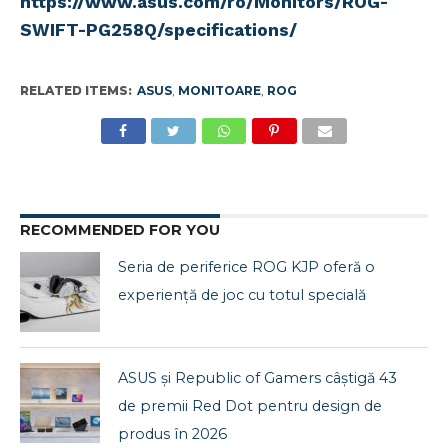
https://www.asus.com/ro/Monitors/ROG-
SWIFT-PG258Q/specifications/
RELATED ITEMS:
ASUS
,
MONITOARE
,
ROG
RECOMMENDED FOR YOU
Seria de periferice ROG KJP oferă o
experiență de joc cu totul specială
ASUS și Republic of Gamers câștigă 43
de premii Red Dot pentru design de
produs în 2026