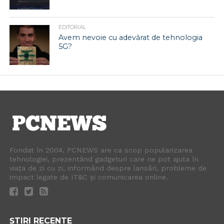
EDITORIAL
Avem nevoie cu adevărat de tehnologia
5G?
Fondat în 2004, PCNEWS are ca scop popularizarea
tehnologiei, prezentând gadgeturi care ne pot ajuta în
viața de zi cu zi, informând despre lansări, probleme de
impact legate de IT&C și comunicarea online.
ȘTIRI RECENTE