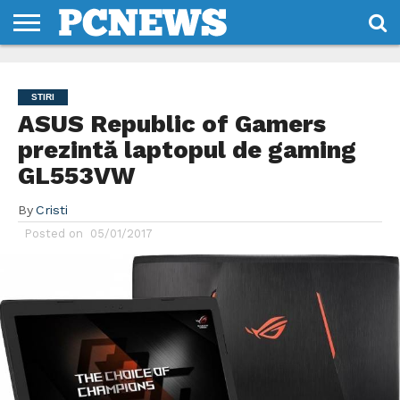
HOME
STIRI
REVIEWS
DESPRE
CONTACT
TERMENI
CODURI/LICENTE
NOI
SI
STIRI
CONDITII
ASUS Republic of Gamers
prezintă laptopul de gaming
GL553VW
By
Cristi
Posted on
05/01/2017