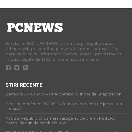
Fondat în 2004, PCNEWS are ca scop popularizarea
tehnologiei, prezentând gadgeturi care ne pot ajuta în
viața de zi cu zi, informând despre lansări, probleme de
impact legate de IT&C și comunicarea online.
ȘTIRI RECENTE
Zenbook A14 UX3407 – ultra-portabil cu inimă de Snapdragon
Seria de periferice ROG KJP oferă o experiență de joc cu totul
specială
ASUS și Republic of Gamers câștigă 43 de premii Red Dot
pentru design de produs în 2026