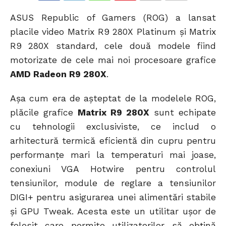
COMMENTS
ASUS Republic of Gamers (ROG) a lansat
placile video Matrix R9 280X Platinum și Matrix
R9 280X standard, cele două modele fiind
motorizate de cele mai noi procesoare grafice
AMD Radeon R9 280X
.
Așa cum era de așteptat de la modelele ROG,
plăcile grafice
Matrix R9 280X
sunt echipate
cu tehnologii exclusiviste, ce includ o
arhitectură termică eficientă din cupru pentru
performanțe mari la temperaturi mai joase,
conexiuni VGA Hotwire pentru controlul
tensiunilor, module de reglare a tensiunilor
DIGI+ pentru asigurarea unei alimentări stabile
și GPU Tweak. Acesta este un utilitar ușor de
folosit care permite utilizatorilor să obțină