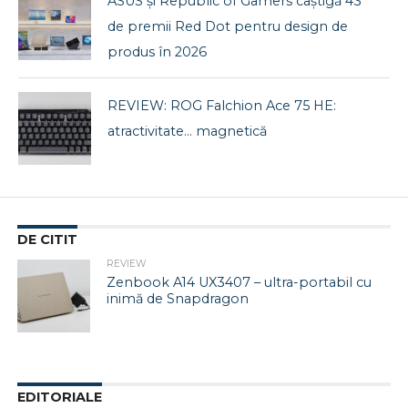
ASUS și Republic of Gamers câștigă 43
de premii Red Dot pentru design de
produs în 2026
REVIEW: ROG Falchion Ace 75 HE:
atractivitate… magnetică
DE CITIT
REVIEW
Zenbook A14 UX3407 – ultra-portabil cu
inimă de Snapdragon
EDITORIALE