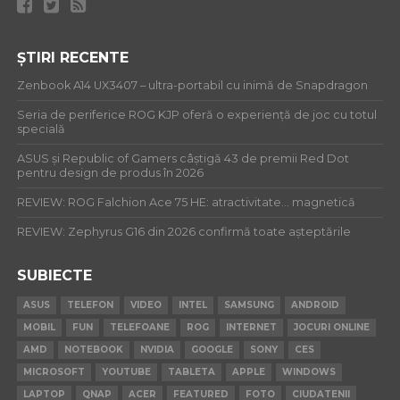
ȘTIRI RECENTE
Zenbook A14 UX3407 – ultra-portabil cu inimă de Snapdragon
Seria de periferice ROG KJP oferă o experiență de joc cu totul
specială
ASUS și Republic of Gamers câștigă 43 de premii Red Dot
pentru design de produs în 2026
REVIEW: ROG Falchion Ace 75 HE: atractivitate… magnetică
REVIEW: Zephyrus G16 din 2026 confirmă toate așteptările
SUBIECTE
ASUS
TELEFON
VIDEO
INTEL
SAMSUNG
ANDROID
MOBIL
FUN
TELEFOANE
ROG
INTERNET
JOCURI ONLINE
AMD
NOTEBOOK
NVIDIA
GOOGLE
SONY
CES
MICROSOFT
YOUTUBE
TABLETA
APPLE
WINDOWS
LAPTOP
QNAP
ACER
FEATURED
FOTO
CIUDATENII