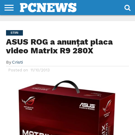
HOME
STIRI
REVIEWS
DESPRE
CONTACT
TERMENI
CODURI/LICENTE
NOI
SI
STIRI
CONDITII
ASUS ROG a anunțat placa
video Matrix R9 280X
By
Cristi
Posted on
11/10/2013