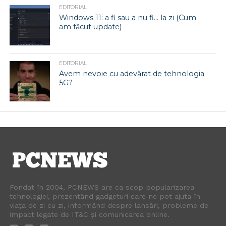
EDITORIAL
Windows 11: a fi sau a nu fi… la zi (Cum
am făcut update)
EDITORIAL
Avem nevoie cu adevărat de tehnologia
5G?
Fondat în 2004, PCNEWS are ca scop popularizarea
tehnologiei, prezentând gadgeturi care ne pot ajuta în
viața de zi cu zi, informând despre lansări, probleme de
impact legate de IT&C și comunicarea online.