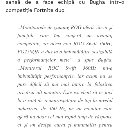
șansă de a face echipă cu Bugha într-o
competiție Fortnite duo.
„Monitoarele de gaming ROG oferă viteza și
funcțiile care îmi conferă un avantaj
competitiv, iar acest nou ROG Swift 360Hz
PG259QN a dus la o îmbunătățire sesizabilă
a performanțelor mele”, a spus Bugha.
„Monitorul ROG Swift 360Hz mi-a
îmbunătățit performanțele, iar acum mi se
pare dificil să mă mai întorc la folosirea
oricărui alt monitor. Este excelent să te joci
la o rată de reîmprospătare de top la nivelul
industriei, de 360 Hz, pe un monitor care
oferă nu doar cel mai rapid timp de răspuns,
ci și un design curat și minimalist pentru