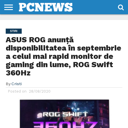
HOME
STIRI
REVIEWS
DESPRE
CONTACT
TERMENI
CODURI/LICENTE
NOI
SI
STIRI
CONDITII
ASUS ROG anunță
disponibilitatea în septembrie
a celui mai rapid monitor de
gaming din lume, ROG Swift
360Hz
By
Cristi
Posted on
28/08/2020