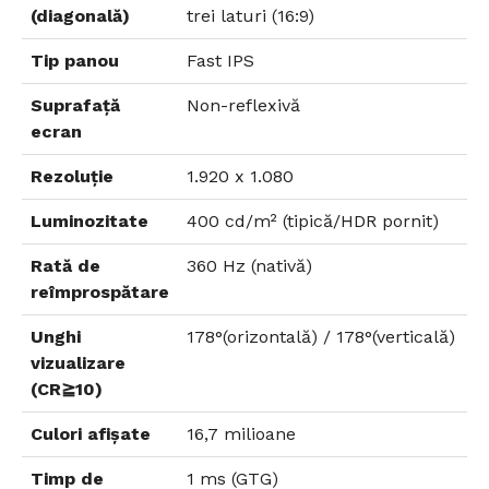
(diagonală)
trei laturi (16:9)
Tip panou
Fast IPS
Suprafață
Non-reflexivă
ecran
Rezoluție
1.920 x 1.080
Luminozitate
400 cd/m² (tipică/HDR pornit)
Rată de
360 Hz (nativă)
reîmprospătare
Unghi
178°(orizontală) / 178°(verticală)
vizualizare
(CR≧10)
Culori afișate
16,7 milioane
Timp de
1 ms (GTG)