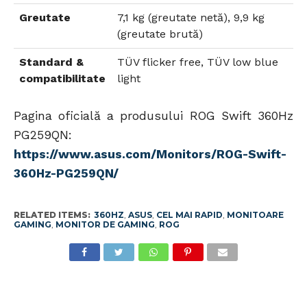
Greutate
7,1 kg (greutate netă), 9,9 kg
(greutate brută)
Standard &
TÜV flicker free, TÜV low blue
compatibilitate
light
Pagina oficială a produsului ROG Swift 360Hz
PG259QN:
https://www.asus.com/Monitors/ROG-Swift-
360Hz-PG259QN/
RELATED ITEMS:
360HZ
,
ASUS
,
CEL MAI RAPID
,
MONITOARE
GAMING
,
MONITOR DE GAMING
,
ROG