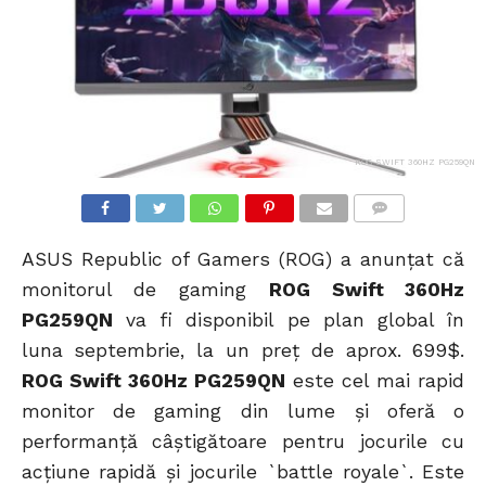
ROG SWIFT 360HZ PG259QN
COMMENTS
ASUS Republic of Gamers (ROG) a anunțat că
monitorul de gaming
ROG Swift 360Hz
PG259QN
va fi disponibil pe plan global în
luna septembrie, la un preț de aprox. 699$.
ROG Swift 360Hz PG259QN
este cel mai rapid
monitor de gaming din lume și oferă o
performanță câștigătoare pentru jocurile cu
acțiune rapidă și jocurile `battle royale`. Este