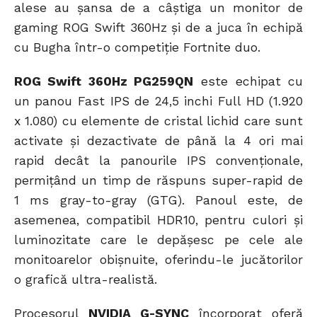
alese au șansa de a câștiga un monitor de
gaming ROG Swift 360Hz și de a juca în echipă
cu Bugha într-o competiție Fortnite duo.
ROG Swift 360Hz PG259QN
este echipat cu
un panou Fast IPS de 24,5 inchi Full HD (1.920
x 1.080) cu elemente de cristal lichid care sunt
activate și dezactivate de până la 4 ori mai
rapid decât la panourile IPS convenționale,
permițând un timp de răspuns super-rapid de
1 ms gray-to-gray (GTG). Panoul este, de
asemenea, compatibil HDR10, pentru culori și
luminozitate care le depășesc pe cele ale
monitoarelor obișnuite, oferindu-le jucătorilor
o grafică ultra-realistă.
Procesorul
NVIDIA G-SYNC
încorporat oferă