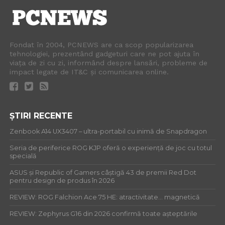
Fondat în 2004, PCNEWS are ca scop popularizarea
tehnologiei, prezentând gadgeturi care ne pot ajuta în
viața de zi cu zi, informând despre lansări, probleme de
impact legate de IT&C și comunicarea online.
ȘTIRI RECENTE
Zenbook A14 UX3407 – ultra-portabil cu inimă de Snapdragon
Seria de periferice ROG KJP oferă o experiență de joc cu totul
specială
ASUS și Republic of Gamers câștigă 43 de premii Red Dot
pentru design de produs în 2026
REVIEW: ROG Falchion Ace 75 HE: atractivitate… magnetică
REVIEW: Zephyrus G16 din 2026 confirmă toate așteptările