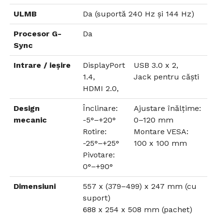
ULMB
Da (suportă 240 Hz și 144 Hz)
Procesor G-
Da
Sync
Intrare / ieșire
DisplayPort
USB 3.0 x 2,
1.4,
Jack pentru căști
HDMI 2.0,
Design
Înclinare:
Ajustare înălțime:
mecanic
-5°–+20°
0–120 mm
Rotire:
Montare VESA:
-25°–+25°
100 x 100 mm
Pivotare:
0°–+90°
Dimensiuni
557 x (379–499) x 247 mm (cu
suport)
688 x 254 x 508 mm (pachet)