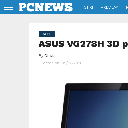
STIRI
PREVIEW
STIRI
ASUS VG278H 3D pe
By
Cristi
Posted on
02/12/2011