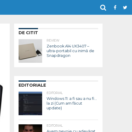
DE CITIT
REVIEW
Zenbook A14 UX3407 –
ultra-portabil cu inimă de
Snapdragon
EDITORIALE
EDITORIAL
Windows 11: a fi sau a nu fi…
la zi (Cum am făcut
update)
EDITORIAL
Avem nevoie cu adevărat