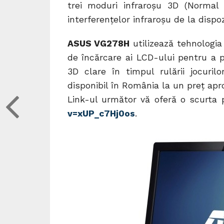
trei moduri infraroșu 3D (Normal
interferențelor infraroșu de la dispo
ASUS VG278H
utilizează tehnologia
de încărcare ai LCD-ului pentru a p
3D clare în timpul rulării jocuri
disponibil în România la un preț apr
Link-ul următor vă oferă o scurta 
v=xUP_c7Hj0os
.