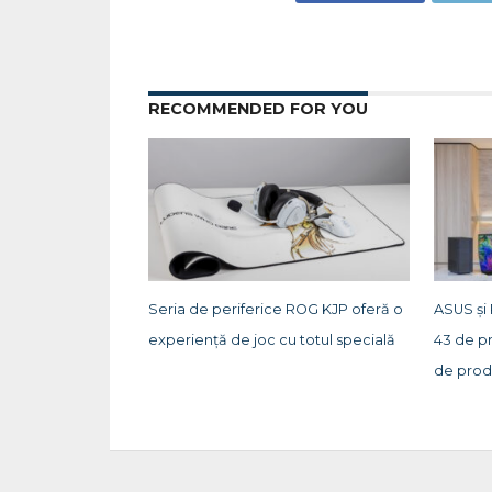
RECOMMENDED FOR YOU
Seria de periferice ROG KJP oferă o
ASUS și
experiență de joc cu totul specială
43 de p
de prod