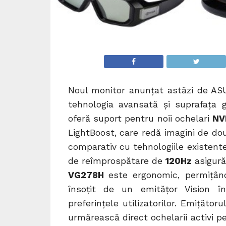
Noul monitor anunțat astăzi de ASU
tehnologia avansată și suprafața 
oferă suport pentru noii ochelari
NV
LightBoost, care redă imagini de dou
comparativ cu tehnologiile existente
de reîmprospătare de
120Hz
asigură
VG278H
este ergonomic, permițând 
însoțit de un emitățor Vision în
preferințele utilizatorilor. Emițător
urmărească direct ochelarii activi 