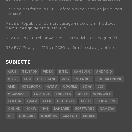
Seria de periferice ROG KJP oferă o experiență de joc cu totul
specială
ASUS și Republic of Gamers câștigă 43 de premii Red Dot
pentru design de produs în 2026
REVIEW: ROG Falchion Ace 75 HE: atractivitate… magnetică
REVIEW: Zephyrus G16 din 2026 confirmă toate așteptările
SUBIECTE
ASUS
TELEFON
VIDEO
INTEL
SAMSUNG
ANDROID
MOBIL
FUN
TELEFOANE
ROG
INTERNET
JOCURI ONLINE
AMD
NOTEBOOK
NVIDIA
GOOGLE
SONY
CES
MICROSOFT
YOUTUBE
TABLETA
APPLE
WINDOWS
LAPTOP
QNAP
ACER
FEATURED
FOTO
CIUDATENII
ONLINE
NOKIA
NAS
LANSARE
SOFTWARE
CAMERA
ATI
CONCURS
ROMÂNIA
GRATUIT
MOUSE