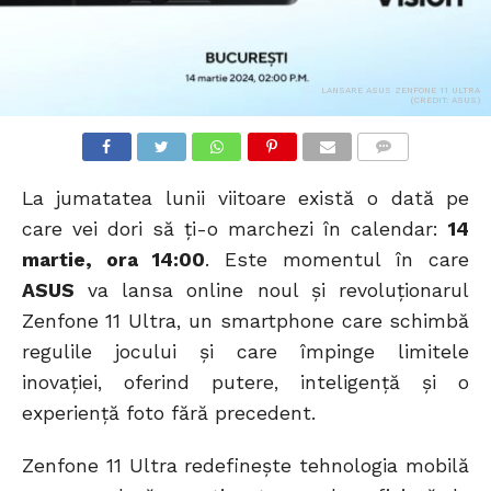
LANSARE ASUS ZENFONE 11 ULTRA
(CREDIT: ASUS)
COMMENTS
La jumatatea lunii viitoare există o dată pe
care vei dori să ți-o marchezi în calendar:
14
martie, ora 14:00
. Este momentul în care
ASUS
va lansa online noul și revoluționarul
Zenfone 11 Ultra, un smartphone care schimbă
regulile jocului și care împinge limitele
inovației, oferind putere, inteligență și o
experiență foto fără precedent.
Zenfone 11 Ultra redefinește tehnologia mobilă