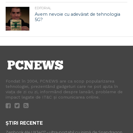
EDITORIAL
Avem nevoie cu adevărat de tehnologia
5G?
Fondat în 2004, PCNEWS are ca scop popularizarea
tehnologiei, prezentând gadgeturi care ne pot ajuta în
viața de zi cu zi, informând despre lansări, probleme de
impact legate de IT&C și comunicarea online.
ȘTIRI RECENTE
Zenbook A14 UX3407 – ultra-portabil cu inimă de Snapdragon