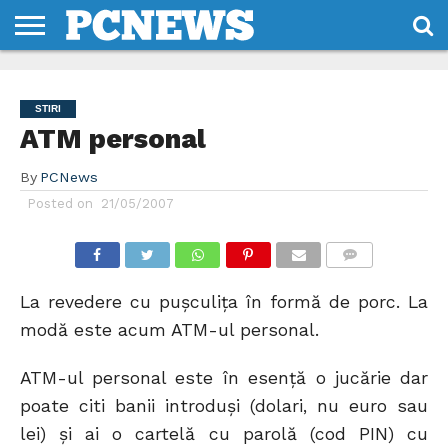
HOME
STIRI
REVIEWS
DESPRE
CONTACT
TERMENI
CODURI/LICENTE
NOI
SI
STIRI
CONDITII
ATM personal
By
PCNews
Posted on
21/05/2007
COMMENTS
La revedere cu puşculiţa în formă de porc. La
modă este acum ATM-ul personal.
ATM-ul personal este în esenţă o jucărie dar
poate citi banii introduşi (dolari, nu euro sau
lei) şi ai o cartelă cu parolă (cod PIN) cu