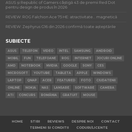
ASUS și Republic of Gamers câștigă 43 de premii Red Dot
pentru design de produs în 2026
REVIEW: ROG Falchion Ace 75 HE: atractivitate… magnetică
REVIEW: Zephyrus G16 din 2026 confirmă toate așteptările
SUBIECTE
ASUS
TELEFON
VIDEO
INTEL
SAMSUNG
ANDROID
MOBIL
FUN
TELEFOANE
ROG
INTERNET
JOCURI ONLINE
AMD
NOTEBOOK
NVIDIA
GOOGLE
SONY
CES
MICROSOFT
YOUTUBE
TABLETA
APPLE
WINDOWS
LAPTOP
QNAP
ACER
FEATURED
FOTO
CIUDATENII
ONLINE
NOKIA
NAS
LANSARE
SOFTWARE
CAMERA
ATI
CONCURS
ROMÂNIA
GRATUIT
MOUSE
HOME
STIRI
REVIEWS
DESPRE NOI
CONTACT
TERMENI SI CONDITII
CODURI/LICENTE