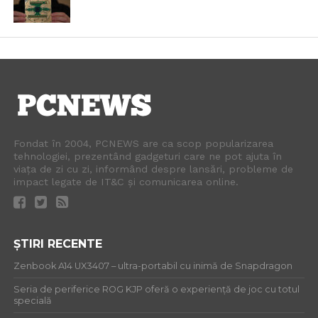
Fondat în 2004, PCNEWS are ca scop popularizarea
tehnologiei, prezentând gadgeturi care ne pot ajuta în
viața de zi cu zi, informând despre lansări, probleme de
impact legate de IT&C și comunicarea online.
ȘTIRI RECENTE
Zenbook A14 UX3407 – ultra-portabil cu inimă de Snapdragon
Seria de periferice ROG KJP oferă o experiență de joc cu totul
specială