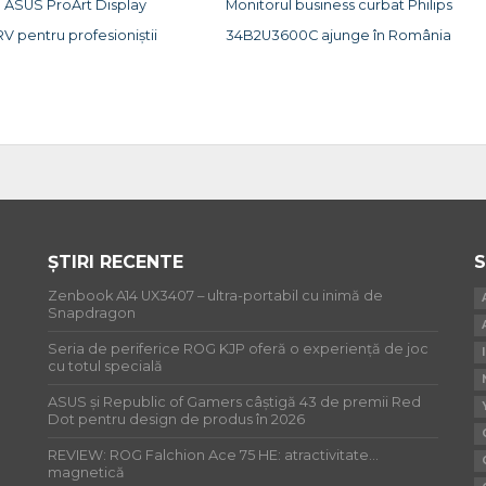
 ASUS ProArt Display
Monitorul business curbat Philips
V pentru profesioniștii
34B2U3600C ajunge în România
ȘTIRI RECENTE
S
Zenbook A14 UX3407 – ultra-portabil cu inimă de
Snapdragon
Seria de periferice ROG KJP oferă o experiență de joc
cu totul specială
ASUS și Republic of Gamers câștigă 43 de premii Red
Dot pentru design de produs în 2026
REVIEW: ROG Falchion Ace 75 HE: atractivitate…
magnetică