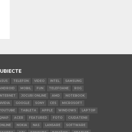
UBIECTE
ASUS
TELEFON
VIDEO
INTEL
SAMSUNG
ANDROID
MOBIL
FUN
TELEFOANE
ROG
INTERNET
JOCURI ONLINE
AMD
NOTEBOOK
NVIDIA
GOOGLE
SONY
CES
MICROSOFT
YOUTUBE
TABLETA
APPLE
WINDOWS
LAPTOP
QNAP
ACER
FEATURED
FOTO
CIUDATENII
ONLINE
NOKIA
NAS
LANSARE
SOFTWARE