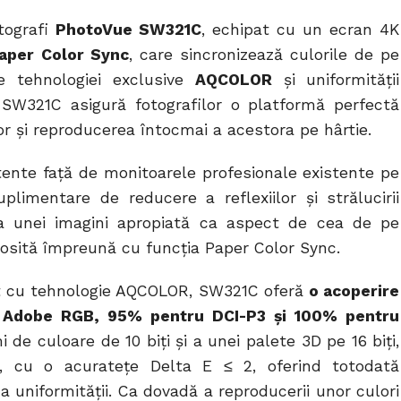
tografi
PhotoVue SW321C
, echipat cu un ecran 4K
aper Color Sync
, care sincronizează culorile de pe
e tehnologiei exclusive
AQCOLOR
și uniformității
, SW321C asigură fotografilor o platformă perfectă
or și reproducerea întocmai a acestora pe hârtie.
ente faţă de monitoarele profesionale existente pe
limentare de reducere a reflexiilor și strălucirii
rea unei imagini apropiată ca aspect de cea de pe
losită împreună cu funcția Paper Color Sync.
at cu tehnologie AQCOLOR, SW321C oferă
o acoperire
i Adobe RGB, 95% pentru DCI-P3 și 100% pentru
 de culoare de 10 biți și a unei palete 3D pe 16 biți,
e, cu o acuratețe Delta E ≤ 2, oferind totodată
 uniformității. Ca dovadă a reproducerii unor culori