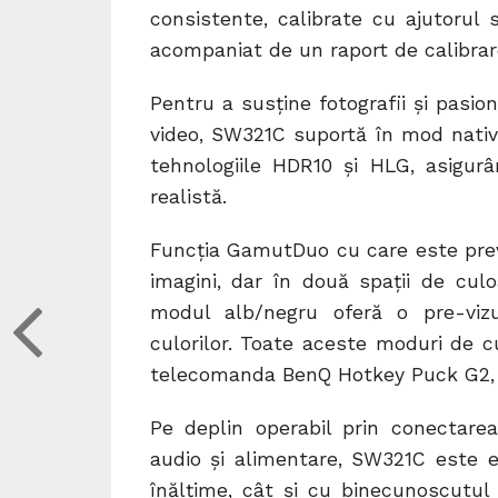
consistente, calibrate cu ajutorul 
acompaniat de un raport de calibrare
Pentru a susține fotografii și pasio
video, SW321C suportă în mod nativ 
tehnologiile HDR10 și HLG, asigur
realistă.
Funcția GamutDuo cu care este prev
imagini, dar în două spații de cul
modul alb/negru oferă o pre-vizua
culorilor. Toate aceste moduri de c
telecomanda BenQ Hotkey Puck G2, ce
Pe deplin operabil prin conectare
audio și alimentare, SW321C este 
înălțime, cât şi cu binecunoscutu