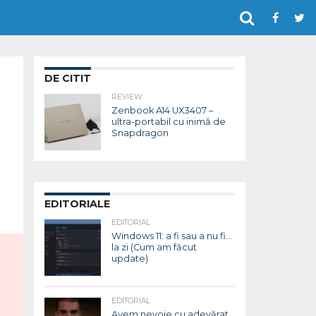
DE CITIT
REVIEW
Zenbook A14 UX3407 –
ultra-portabil cu inimă de
Snapdragon
EDITORIALE
EDITORIAL
Windows 11: a fi sau a nu fi…
la zi (Cum am făcut
update)
EDITORIAL
Avem nevoie cu adevărat