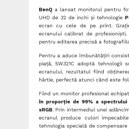
BenQ
a lansat monitorul pentru fo
UHD de 32 de inchi și tehnologie
P
ecran cu cele de pe print. Grați
ecranului calibrat de profesioniști
pentru editarea precisă a fotografiil
Pentru a aduce îmbunătățiri consist
piață, SW321C adoptă tehnologii sup
ecranului, rezultatul fiind obţine
hârtie, perfectă atunci când este fo
Fiind un monitor profesional echip
în proporție de 99% a spectrulu
sRGB
. Prin intermediul unei adâncimi
ecranul produce culori impecabil
tehnologia specială de compensare a