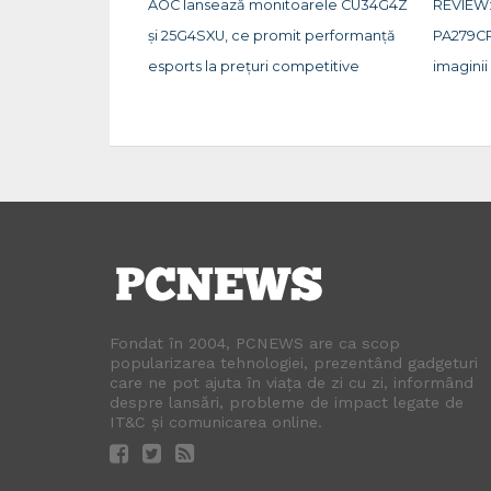
AOC lansează monitoarele CU34G4Z
REVIEW:
și 25G4SXU, ce promit performanță
PA279CR
esports la prețuri competitive
imaginii
Fondat în 2004, PCNEWS are ca scop
popularizarea tehnologiei, prezentând gadgeturi
care ne pot ajuta în viața de zi cu zi, informând
despre lansări, probleme de impact legate de
IT&C și comunicarea online.