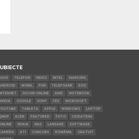
UBIECTE
ASUS
TELEFON
VIDEO
INTEL
SAMSUNG
ANDROID
MOBIL
FUN
TELEFOANE
ROG
INTERNET
JOCURI ONLINE
AMD
NOTEBOOK
NVIDIA
GOOGLE
SONY
CES
MICROSOFT
YOUTUBE
TABLETA
APPLE
WINDOWS
LAPTOP
QNAP
ACER
FEATURED
FOTO
CIUDATENII
ONLINE
NOKIA
NAS
LANSARE
SOFTWARE
CAMERA
ATI
CONCURS
ROMÂNIA
GRATUIT