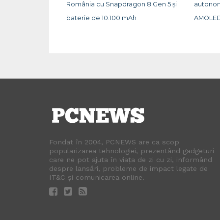
România cu Snapdragon 8 Gen 5 și
autonom
baterie de 10.100 mAh
AMOLED
Fondat în 2004, PCNEWS are ca scop
popularizarea tehnologiei, prezentând gadgeturi
care ne pot ajuta în viața de zi cu zi, informând
despre lansări, probleme de impact legate de
IT&C și comunicarea online.