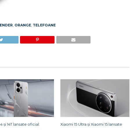
FENDER
,
ORANGE
,
TELEFOANE
 și 14T lansate oficial:
Xiaomi 15 Ultra și Xiaomi 15 lansate